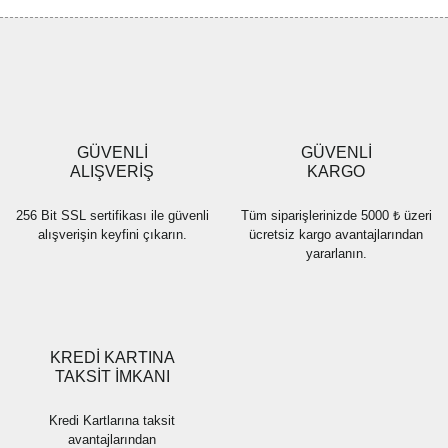
Görüş ve önerileriniz için teşekkür ederiz.
Yorum Yaz
Ürün resmi kalitesiz, bozuk veya görüntülenemiyor.
Ürün açıklamasında eksik bilgiler bulunuyor.
Ürün bilgilerinde hatalar bulunuyor.
Ürün fiyatı diğer sitelerden daha pahalı.
GÜVENLİ
GÜVENLİ
Bu ürüne benzer farklı alternatifler olmalı.
ALIŞVERİŞ
KARGO
256 Bit SSL sertifikası ile güvenli
Tüm siparişlerinizde 5000 ₺ üzeri
alışverişin keyfini çıkarın.
ücretsiz kargo avantajlarından
yararlanın.
Gönder
KREDİ KARTINA
TAKSİT İMKANI
Kredi Kartlarına taksit
avantajlarından