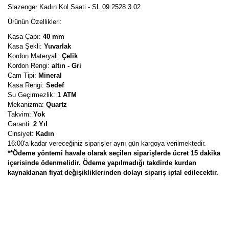
Slazenger Kadın Kol Saati - SL.09.2528.3.02
Ürünün Özellikleri:
Kasa Çapı:
40 mm
Kasa Şekli:
Yuvarlak
Kordon Materyali:
Çelik
Kordon Rengi:
altın - Gri
Cam Tipi:
Mineral
Kasa Rengi:
Sedef
Su Geçirmezlik:
1 ATM
Mekanizma:
Quartz
Takvim:
Yok
Garanti:
2 Yıl
Cinsiyet:
Kadın
16:00'a kadar vereceğiniz siparişler aynı gün kargoya verilmektedir.
**Ödeme yöntemi havale olarak seçilen siparişlerde ücret 15 dakika
içerisinde ödenmelidir. Ödeme yapılmadığı takdirde kurdan
kaynaklanan fiyat değişikliklerinden dolayı sipariş iptal edilecektir.
Bu ürünün fiyat bilgisi, resim, ürün açıklamalarında ve diğer
konularda yetersiz gördüğünüz noktaları öneri formunu kullanarak
Bu ürüne ilk yorumu siz yapın!
tarafımıza iletebilirsiniz.