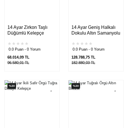
14 Ayar Zirkon Taşlı
14 Ayar Geniş Halkalı
Düğümlü Kelepçe
Dokulu Altın Samanyolu
Bileklik
Bileklik
0.0 Puan - 0 Yorum
0.0 Puan - 0 Yorum
68.014,09 TL
128.788,75 TL
96.580,01 TL
182.880,03 TL
%30
%30