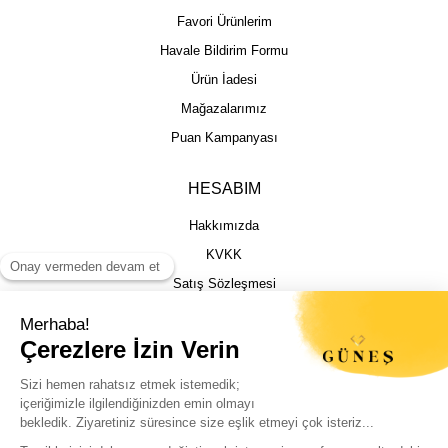
Favori Ürünlerim
Havale Bildirim Formu
Ürün İadesi
Mağazalarımız
Puan Kampanyası
HESABIM
Hakkımızda
KVKK
Satış Sözleşmesi
Gizlilik & Güvenlik
İptal İade Şartları
İstek, Öneri ve Şikayet
Kargo Takibi