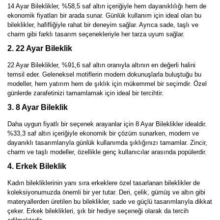
14 Ayar Bileklikler, %58,5 saf altın içeriğiyle hem dayanıklılığı hem de
ekonomik fiyatları bir arada sunar. Günlük kullanım için ideal olan bu
bileklikler, hafifliğiyle rahat bir deneyim sağlar. Ayrıca sade, taşlı ve
charm gibi farklı tasarım seçenekleriyle her tarza uyum sağlar.
2. 22 Ayar Bileklik
22 Ayar Bileklikler, %91,6 saf altın oranıyla altının en değerli halini
temsil eder. Geleneksel motiflerin modern dokunuşlarla buluştuğu bu
modeller, hem yatırım hem de şıklık için mükemmel bir seçimdir. Özel
günlerde zarafetinizi tamamlamak için ideal bir tercihtir.
3. 8 Ayar Bileklik
Daha uygun fiyatlı bir seçenek arayanlar için 8 Ayar Bileklikler idealdir.
%33,3 saf altın içeriğiyle ekonomik bir çözüm sunarken, modern ve
dayanıklı tasarımlarıyla günlük kullanımda şıklığınızı tamamlar. Zincir,
charm ve taşlı modeller, özellikle genç kullanıcılar arasında popülerdir.
4. Erkek Bileklik
Kadın bilekliklerinin yanı sıra erkeklere özel tasarlanan bileklikler de
koleksiyonumuzda önemli bir yer tutar. Deri, çelik, gümüş ve altın gibi
materyallerden üretilen bu bileklikler, sade ve güçlü tasarımlarıyla dikkat
çeker. Erkek bileklikleri, şık bir hediye seçeneği olarak da tercih