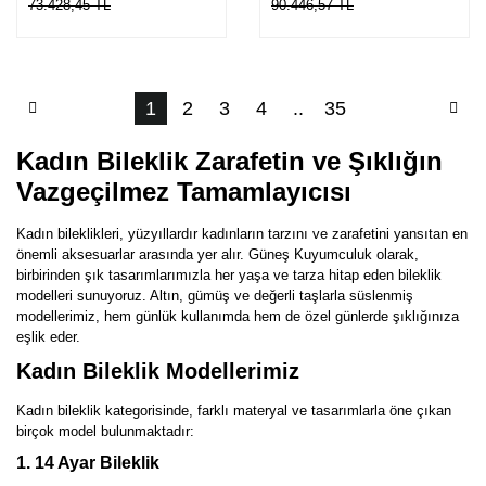
73.428,45 TL
90.446,57 TL
1
2
3
4
..
35
Kadın Bileklik Zarafetin ve Şıklığın
Vazgeçilmez Tamamlayıcısı
Kadın bileklikleri, yüzyıllardır kadınların tarzını ve zarafetini yansıtan en
önemli aksesuarlar arasında yer alır. Güneş Kuyumculuk olarak,
birbirinden şık tasarımlarımızla her yaşa ve tarza hitap eden bileklik
modelleri sunuyoruz. Altın, gümüş ve değerli taşlarla süslenmiş
modellerimiz, hem günlük kullanımda hem de özel günlerde şıklığınıza
eşlik eder.
Kadın Bileklik Modellerimiz
Kadın bileklik kategorisinde, farklı materyal ve tasarımlarla öne çıkan
birçok model bulunmaktadır:
1. 14 Ayar Bileklik