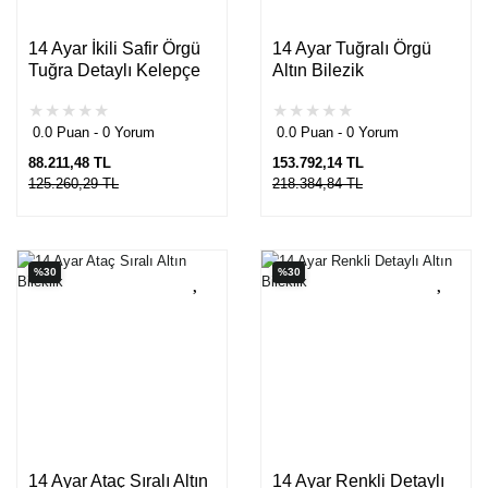
14 Ayar İkili Safir Örgü
14 Ayar Tuğralı Örgü
Tuğra Detaylı Kelepçe
Altın Bilezik
0.0 Puan - 0 Yorum
0.0 Puan - 0 Yorum
88.211,48 TL
153.792,14 TL
125.260,29 TL
218.384,84 TL
%30
%30
14 Ayar Ataç Sıralı Altın
14 Ayar Renkli Detaylı