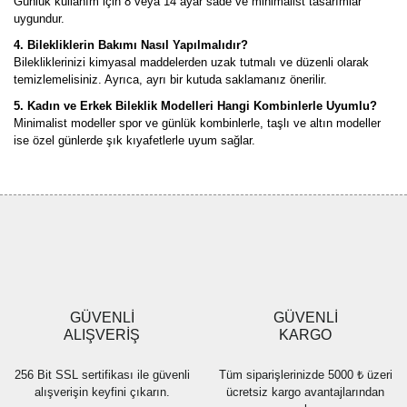
Günlük kullanım için 8 veya 14 ayar sade ve minimalist tasarımlar
uygundur.
4. Bilekliklerin Bakımı Nasıl Yapılmalıdır?
Bilekliklerinizi kimyasal maddelerden uzak tutmalı ve düzenli olarak
temizlemelisiniz. Ayrıca, ayrı bir kutuda saklamanız önerilir.
5. Kadın ve Erkek Bileklik Modelleri Hangi Kombinlerle Uyumlu?
Minimalist modeller spor ve günlük kombinlerle, taşlı ve altın modeller
ise özel günlerde şık kıyafetlerle uyum sağlar.
GÜVENLİ
GÜVENLİ
ALIŞVERİŞ
KARGO
256 Bit SSL sertifikası ile güvenli
Tüm siparişlerinizde 5000 ₺ üzeri
alışverişin keyfini çıkarın.
ücretsiz kargo avantajlarından