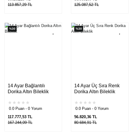
113.857,29 TL
125.087,52 TL
%30
%30
14 Ayar Bağlantılı
14 Ayar Üç Sıra Renk
Dorika Altın Bileklik
Dorika Altın Bileklik
0.0 Puan - 0 Yorum
0.0 Puan - 0 Yorum
117.777,53 TL
56.820,36 TL
167.244,09 TL
80.684,91 TL