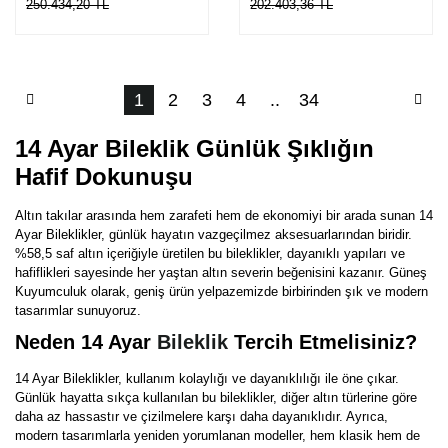
250.434,20 TL
202.403,36 TL
1
2
3
4
..
34
14 Ayar Bileklik Günlük Şıklığın
Hafif Dokunuşu
Altın takılar arasında hem zarafeti hem de ekonomiyi bir arada sunan 14
Ayar Bileklikler, günlük hayatın vazgeçilmez aksesuarlarından biridir.
%58,5 saf altın içeriğiyle üretilen bu bileklikler, dayanıklı yapıları ve
hafiflikleri sayesinde her yaştan altın severin beğenisini kazanır. Güneş
Kuyumculuk olarak, geniş ürün yelpazemizde birbirinden şık ve modern
tasarımlar sunuyoruz.
Neden 14 Ayar
Bileklik
Tercih Etmelisiniz?
14 Ayar Bileklikler, kullanım kolaylığı ve dayanıklılığı ile öne çıkar.
Günlük hayatta sıkça kullanılan bu bileklikler, diğer altın türlerine göre
daha az hassastır ve çizilmelere karşı daha dayanıklıdır. Ayrıca,
modern tasarımlarla yeniden yorumlanan modeller, hem klasik hem de