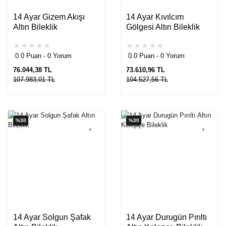
14 Ayar Gizem Akışı
14 Ayar Kıvılcım
Altın Bileklik
Gölgesi Altın Bileklik
0.0 Puan - 0 Yorum
0.0 Puan - 0 Yorum
76.044,38 TL
73.610,96 TL
107.983,01 TL
104.527,56 TL
%30
%30
14 Ayar Solgun Şafak
14 Ayar Durugün Pırıltı