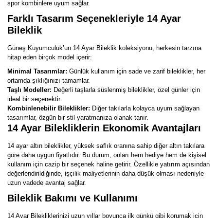
spor kombinlere uyum sağlar.
Farklı Tasarım Seçenekleriyle 14 Ayar
Bileklik
Güneş Kuyumculuk’un 14 Ayar Bileklik koleksiyonu, herkesin tarzına
hitap eden birçok model içerir:
Minimal Tasarımlar:
Günlük kullanım için sade ve zarif bileklikler, her
ortamda şıklığınızı tamamlar.
Taşlı Modeller:
Değerli taşlarla süslenmiş bileklikler, özel günler için
ideal bir seçenektir.
Kombinlenebilir Bileklikler:
Diğer takılarla kolayca uyum sağlayan
tasarımlar, özgün bir stil yaratmanıza olanak tanır.
14 Ayar Bilekliklerin Ekonomik Avantajları
14 ayar altın bileklikler, yüksek saflık oranına sahip diğer altın takılara
göre daha uygun fiyatlıdır. Bu durum, onları hem hediye hem de kişisel
kullanım için cazip bir seçenek haline getirir. Özellikle yatırım açısından
değerlendirildiğinde, işçilik maliyetlerinin daha düşük olması nedeniyle
uzun vadede avantaj sağlar.
Bileklik Bakımı ve Kullanımı
14 Ayar Bilekliklerinizi uzun yıllar boyunca ilk günkü gibi korumak için