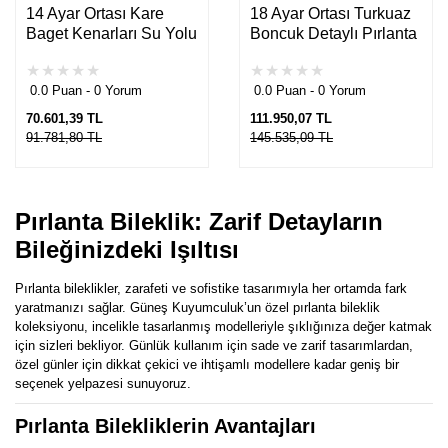
14 Ayar Ortası Kare
18 Ayar Ortası Turkuaz
Baget Kenarları Su Yolu
Boncuk Detaylı Pırlanta
Taşlı Pırlanta Kelepçe
Bi̇lekli̇k
Bileklik
0.0 Puan - 0 Yorum
0.0 Puan - 0 Yorum
70.601,39 TL
111.950,07 TL
91.781,80 TL
145.535,09 TL
Pırlanta Bileklik: Zarif Detayların
Bileğinizdeki Işıltısı
Pırlanta bileklikler, zarafeti ve sofistike tasarımıyla her ortamda fark
yaratmanızı sağlar. Güneş Kuyumculuk’un özel pırlanta bileklik
koleksiyonu, incelikle tasarlanmış modelleriyle şıklığınıza değer katmak
için sizleri bekliyor. Günlük kullanım için sade ve zarif tasarımlardan,
özel günler için dikkat çekici ve ihtişamlı modellere kadar geniş bir
seçenek yelpazesi sunuyoruz.
Pırlanta Bilekliklerin Avantajları