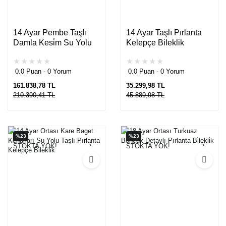
14 Ayar Pembe Taşlı
14 Ayar Taşlı Pırlanta
Damla Kesi̇m Su Yolu
Kelepçe Bileklik
Pırlanta Bi̇lekli̇k
0.0 Puan - 0 Yorum
0.0 Puan - 0 Yorum
161.838,78 TL
35.299,98 TL
210.390,41 TL
45.889,98 TL
%23
%23
STOKTA YOK!
STOKTA YOK!