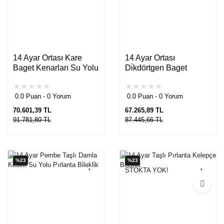
14 Ayar Ortası Kare
14 Ayar Ortası
Baget Kenarları Su Yolu
Di̇kdörtgen Baget
Taşlı Pırlanta Kelepçe
Kenarları Su Yolu Taşlı
Bi̇lekli̇k
Pırlanta Kelepçe
0.0 Puan - 0 Yorum
0.0 Puan - 0 Yorum
Bi̇lekli̇k
70.601,39 TL
67.265,89 TL
91.781,80 TL
87.445,66 TL
%23
%23
STOKTA YOK!