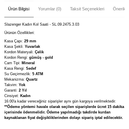
Ürün Bilgisi
Yorumlar (0)
Taksit Seçenekleri
Önerileri
Slazenger Kadın Kol Saati - SL.09.2475.3.03
Ürünün Özellikleri:
Kasa Çapı:
29 mm
Kasa Şekli:
Yuvarlak
Kordon Materyali:
Çelik
Kordon Rengi:
gümüş - gold
Cam Tipi:
Mineral
Kasa Rengi:
Sedef
Su Geçirmezlik:
5 ATM
Mekanizma:
Quartz
Takvim:
Yok
Garanti:
2 Yıl
Cinsiyet:
Kadın
16:00'a kadar vereceğiniz siparişler aynı gün kargoya verilmektedir.
**Ödeme yöntemi havale olarak seçilen siparişlerde ücret 15 dakika
içerisinde ödenmelidir. Ödeme yapılmadığı takdirde kurdan
kaynaklanan fiyat değişikliklerinden dolayı sipariş iptal edilecektir.