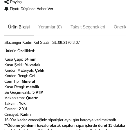
Paylaş
Fiyatı Düşünce Haber Ver
Ürün Bilgisi
Yorumlar (0)
Taksit Seçenekleri
Önerileri
Slazenger Kadın Kol Saati - SL.09.2170.3.07
Ürünün Özellikleri:
Kasa Çapı:
34 mm
Kasa Şekli:
Yuvarlak
Kordon Materyali:
Çelik
Kordon Rengi:
Gri
Cam Tipi:
Mineral
Kasa Rengi:
metalik
Su Geçirmezlik:
5 ATM
Mekanizma:
Quartz
Takvim:
Yok
Garanti:
2 Yıl
Cinsiyet:
Kadın
16:00'a kadar vereceğiniz siparişler aynı gün kargoya verilmektedir.
**Ödeme yöntemi havale olarak seçilen siparişlerde ücret 15 dakika