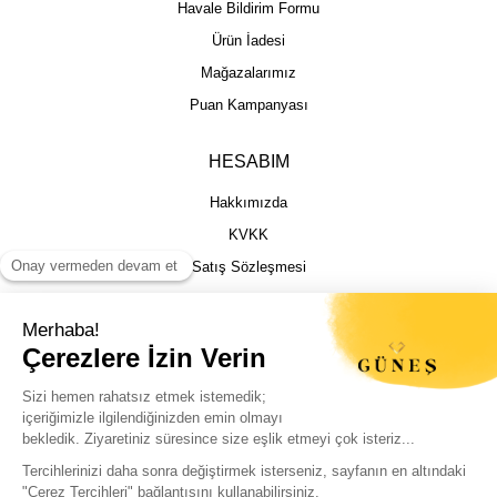
Havale Bildirim Formu
Ürün İadesi
Mağazalarımız
Puan Kampanyası
HESABIM
Hakkımızda
KVKK
Satış Sözleşmesi
Gizlilik & Güvenlik
İptal İade Şartları
İstek, Öneri ve Şikayet
Kargo Takibi
Sizin için en iyi deneyimi sunmak adına