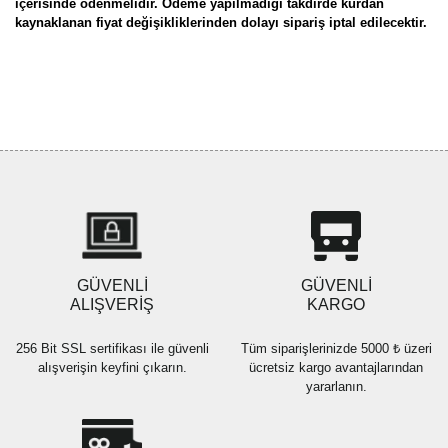
içerisinde ödenmelidir. Ödeme yapılmadığı takdirde kurdan
kaynaklanan fiyat değişikliklerinden dolayı sipariş iptal edilecektir.
Bu ürünün fiyat bilgisi, resim, ürün açıklamalarında ve diğer
konularda yetersiz gördüğünüz noktaları öneri formunu kullanarak
Bu ürüne ilk yorumu siz yapın!
tarafımıza iletebilirsiniz.
Görüş ve önerileriniz için teşekkür ederiz.
Yorum Yaz
Ürün resmi kalitesiz, bozuk veya görüntülenemiyor.
Ürün açıklamasında eksik bilgiler bulunuyor.
Ürün bilgilerinde hatalar bulunuyor.
Ürün fiyatı diğer sitelerden daha pahalı.
GÜVENLİ
GÜVENLİ
Bu ürüne benzer farklı alternatifler olmalı.
ALIŞVERİŞ
KARGO
256 Bit SSL sertifikası ile güvenli
Tüm siparişlerinizde 5000 ₺ üzeri
alışverişin keyfini çıkarın.
ücretsiz kargo avantajlarından
yararlanın.
Gönder