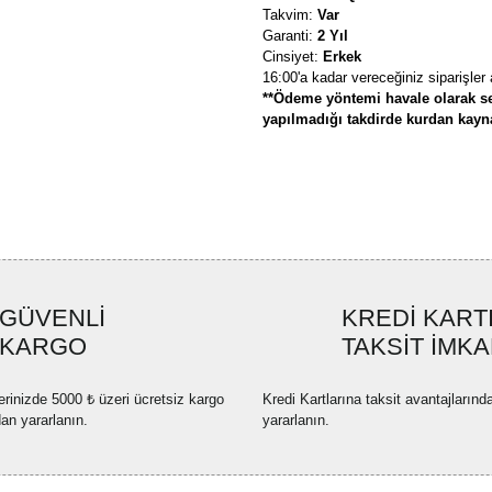
Takvim:
Var
Garanti:
2 Yıl
Cinsiyet:
Erkek
16:00'a kadar vereceğiniz siparişler
**Ödeme yöntemi havale olarak se
yapılmadığı takdirde kurdan kaynak
Bu ürünün fiyat bilgisi, resim, ü
formunu kullanarak tarafımıza ilete
Görüş ve önerileriniz için teşekkü
Ürün resmi kalitesiz, bozuk ve
GÜVENLİ
KREDİ KART
Ürün açıklamasında eksik bilgi
KARGO
TAKSİT İMKA
Ürün bilgilerinde hatalar bulun
Ürün fiyatı diğer sitelerden dah
erinizde 5000 ₺ üzeri ücretsiz kargo
Kredi Kartlarına taksit avantajlarınd
Bu ürüne benzer farklı alternatif
dan yararlanın.
yararlanın.