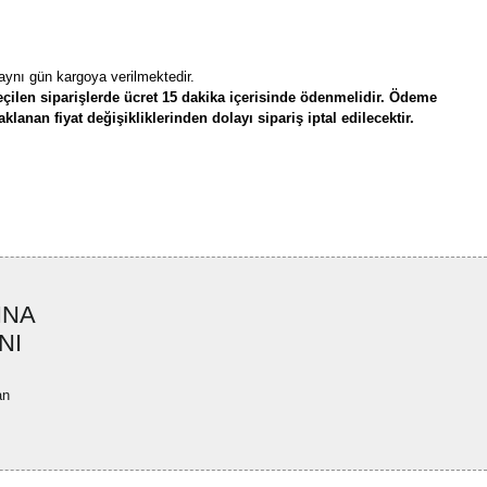
 aynı gün kargoya verilmektedir.
çilen siparişlerde ücret 15 dakika içerisinde ödenmelidir. Ödeme
lanan fiyat değişikliklerinden dolayı sipariş iptal edilecektir.
rün açıklamalarında ve diğer konularda yetersiz gördüğünüz noktaları öneri
bilirsiniz.
Bu ürüne ilk yorumu siz yapın!
r ederiz.
ya görüntülenemiyor.
Yorum Yaz
INA
ler bulunuyor.
NI
uyor.
a pahalı.
an
ler olmalı.