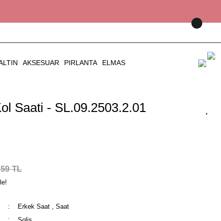
ALTIN
AKSESUAR
PIRLANTA
ELMAS
ol Saati - SL.09.2503.2.01
,59 TL
le!
Erkek Saat
,
Saat
Solis