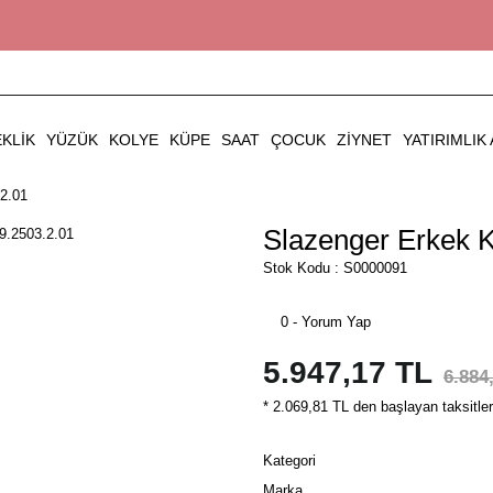
EKLIK
YÜZÜK
KOLYE
KÜPE
SAAT
ÇOCUK
ZIYNET
YATIRIMLIK 
.2.01
Slazenger Erkek K
Stok Kodu : S0000091
0 - Yorum Yap
5.947,17 TL
6.884
* 2.069,81 TL den başlayan taksitler
Kategori
Marka