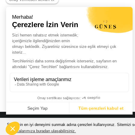
Haber Listemize Ücretsiz Kayıt Olun
+
© Güneş Kuyumculuk Tüm Hakları Saklıdır. Kredi kartı bilgileriniz 256bit
Sizin için en iyi deneyimi sunmak adına çerezleri kullanıyoruz. Sitemizi so
Politikalarımıza buradan ulaşabilirsiniz.