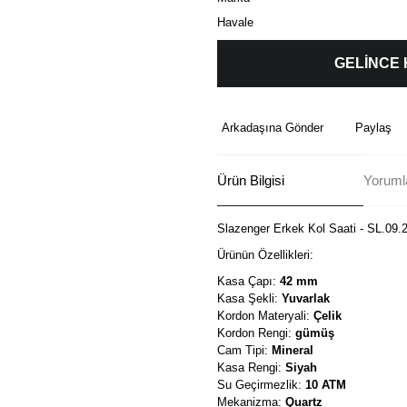
Havale
GELİNCE
Arkadaşına Gönder
Paylaş
Ürün Bilgisi
Yorumla
Slazenger Erkek Kol Saati - SL.09.
Ürünün Özellikleri:
Kasa Çapı:
42 mm
Kasa Şekli:
Yuvarlak
Kordon Materyali:
Çelik
Kordon Rengi:
gümüş
Cam Tipi:
Mineral
Kasa Rengi:
Siyah
Su Geçirmezlik:
10 ATM
Mekanizma:
Quartz