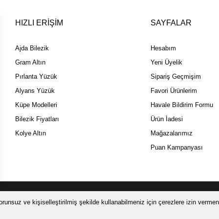
HIZLI ERİŞİM
SAYFALAR
Ajda Bilezik
Hesabım
Gram Altın
Yeni Üyelik
Pırlanta Yüzük
Sipariş Geçmişim
Alyans Yüzük
Favori Ürünlerim
Küpe Modelleri
Havale Bildirim Formu
Bilezik Fiyatları
Ürün İadesi
Kolye Altın
Mağazalarımız
Puan Kampanyası
 SSL sertifikası ile korunmaktadır.
runsuz ve kişiselleştirilmiş şekilde kullanabilmeniz için çerezlere izin vermeni
ile
ideasoft
e-