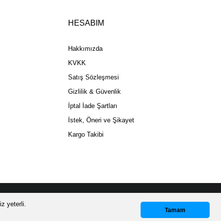
HESABIM
Gönder
Hakkımızda
KVKK
Satış Sözleşmesi
Gizlilik & Güvenlik
İptal İade Şartları
İstek, Öneri ve Şikayet
Kargo Takibi
z yeterli.
Whatsapp Destek
Tamam