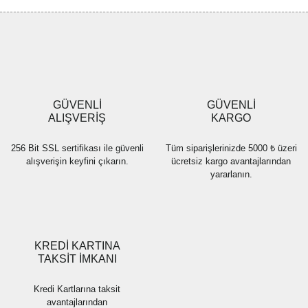
Görüş ve önerileriniz için teşekkür ederiz.
Yorum Yaz
Ürün resmi kalitesiz, bozuk veya görüntülenemiyor.
Ürün açıklamasında eksik bilgiler bulunuyor.
Ürün bilgilerinde hatalar bulunuyor.
Ürün fiyatı diğer sitelerden daha pahalı.
GÜVENLİ
GÜVENLİ
Bu ürüne benzer farklı alternatifler olmalı.
ALIŞVERİŞ
KARGO
256 Bit SSL sertifikası ile güvenli
Tüm siparişlerinizde 5000 ₺ üzeri
alışverişin keyfini çıkarın.
ücretsiz kargo avantajlarından
yararlanın.
Gönder
KREDİ KARTINA
TAKSİT İMKANI
Kredi Kartlarına taksit
avantajlarından