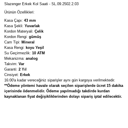
Slazenger Erkek Kol Saati - SL.09.2502.2.03
Ürünün Özellikleri:
Kasa Çapı:
43 mm
Kasa Şekli:
Yuvarlak
Kordon Materyali:
Çelik
Kordon Rengi:
gümüş
Cam Tipi:
Mineral
Kasa Rengi:
koyu Yeşil
Su Geçirmezlik:
10 ATM
Mekanizma:
analog
Takvim:
Var
Garanti:
2 Yıl
Cinsiyet:
Erkek
16:00'a kadar vereceğiniz siparişler aynı gün kargoya verilmektedir.
**Ödeme yöntemi havale olarak seçilen siparişlerde ücret 15 dakika
içerisinde ödenmelidir. Ödeme yapılmadığı takdirde kurdan
kaynaklanan fiyat değişikliklerinden dolayı sipariş iptal edilecektir.
Bu ürünün fiyat bilgisi, resim, ürün açıklamalarında ve diğer
konularda yetersiz gördüğünüz noktaları öneri formunu kullanarak
Bu ürüne ilk yorumu siz yapın!
tarafımıza iletebilirsiniz.