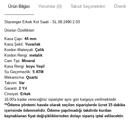
Ürün Bilgisi
Yorumlar (0)
Taksit Seçenekleri
Önerileri
Slazenger Erkek Kol Saati - SL.09.2490.2.03
Ürünün Özellikleri:
Kasa Çapı:
44 mm
Kasa Şekli:
Yuvarlak
Kordon Materyali:
Çelik
Kordon Rengi:
metalik
Cam Tipi:
Mineral
Kasa Rengi:
koyu Yeşil
Su Geçirmezlik:
5 ATM
Mekanizma:
Quartz
Takvim:
Var
Garanti:
2 Yıl
Cinsiyet:
Erkek
16:00'a kadar vereceğiniz siparişler aynı gün kargoya verilmektedir.
**Ödeme yöntemi havale olarak seçilen siparişlerde ücret 15 dakika
içerisinde ödenmelidir. Ödeme yapılmadığı takdirde kurdan
kaynaklanan fiyat değişikliklerinden dolayı sipariş iptal edilecektir.