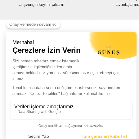
alışverişin keyfini çıkarın.
avantajların
Haber Listemize Ücretsiz Kayıt Olun
+