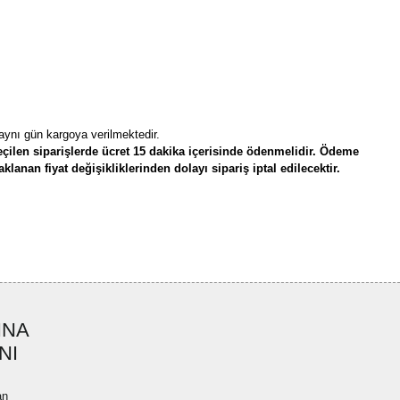
 aynı gün kargoya verilmektedir.
çilen siparişlerde ücret 15 dakika içerisinde ödenmelidir. Ödeme
lanan fiyat değişikliklerinden dolayı sipariş iptal edilecektir.
rün açıklamalarında ve diğer konularda yetersiz gördüğünüz noktaları öneri
bilirsiniz.
Bu ürüne ilk yorumu siz yapın!
r ederiz.
ya görüntülenemiyor.
Yorum Yaz
INA
ler bulunuyor.
NI
uyor.
a pahalı.
an