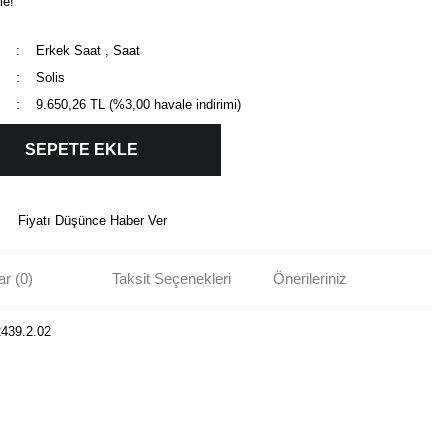
le!
Erkek Saat
,
Saat
Solis
9.650,26 TL (%3,00 havale indirimi)
SEPETE EKLE
Fiyatı Düşünce Haber Ver
r (0)
Taksit Seçenekleri
Önerileriniz
2439.2.02