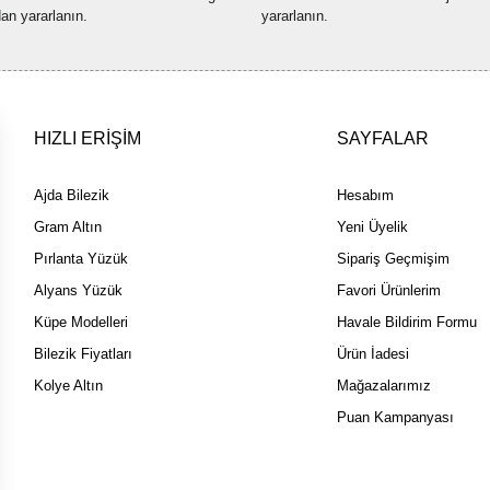
Bu ürüne benzer farklı alternatif
dan yararlanın.
yararlanın.
HIZLI ERİŞİM
SAYFALAR
Ajda Bilezik
Hesabım
Gram Altın
Yeni Üyelik
Pırlanta Yüzük
Sipariş Geçmişim
Alyans Yüzük
Favori Ürünlerim
Küpe Modelleri
Havale Bildirim Formu
Bilezik Fiyatları
Ürün İadesi
Kolye Altın
Mağazalarımız
Puan Kampanyası