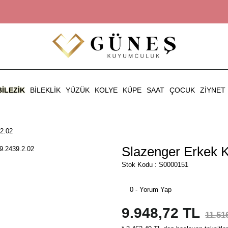
BILEZIK
BILEKLIK
YÜZÜK
KOLYE
KÜPE
SAAT
ÇOCUK
ZIYNET
.2.02
Slazenger Erkek K
Stok Kodu : S0000151
0 - Yorum Yap
9.948,72 TL
11.51