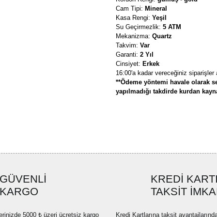
Cam Tipi:
Mineral
Kasa Rengi:
Yeşil
Su Geçirmezlik:
5 ATM
Mekanizma:
Quartz
Takvim:
Var
Garanti:
2 Yıl
Cinsiyet:
Erkek
16:00'a kadar vereceğiniz siparişler
**Ödeme yöntemi havale olarak se
yapılmadığı takdirde kurdan kaynak
Bu ürünün fiyat bilgisi, resim, ü
formunu kullanarak tarafımıza ilete
Görüş ve önerileriniz için teşekkü
Ürün resmi kalitesiz, bozuk ve
GÜVENLİ
KREDİ KART
Ürün açıklamasında eksik bilgi
KARGO
TAKSİT İMKA
Ürün bilgilerinde hatalar bulun
Ürün fiyatı diğer sitelerden dah
erinizde 5000 ₺ üzeri ücretsiz kargo
Kredi Kartlarına taksit avantajlarınd