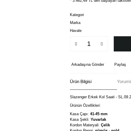
* 3.462,49 TL den başlayan taksitler
Kategori
Marka
Havale
Arkadaşına Gönder
Paylaş
Ürün Bilgisi
Yorumla
Slazenger Erkek Kol Saati - SL.09.
Ürünün Özellikleri:
Kasa Çapı:
41-45 mm
Kasa Şekli:
Yuvarlak
Kordon Materyali:
Çelik
Kordon Rengi:
gümüş - gold