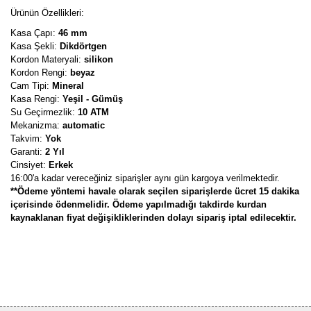
Ürünün Özellikleri:
Kasa Çapı:
46 mm
Kasa Şekli:
Dikdörtgen
Kordon Materyali:
silikon
Kordon Rengi:
beyaz
Cam Tipi:
Mineral
Kasa Rengi:
Yeşil - Gümüş
Su Geçirmezlik:
10 ATM
Mekanizma:
automatic
Takvim:
Yok
Garanti:
2 Yıl
Cinsiyet:
Erkek
16:00'a kadar vereceğiniz siparişler aynı gün kargoya verilmektedir.
**Ödeme yöntemi havale olarak seçilen siparişlerde ücret 15 dakika
içerisinde ödenmelidir. Ödeme yapılmadığı takdirde kurdan
kaynaklanan fiyat değişikliklerinden dolayı sipariş iptal edilecektir.
Bu ürünün fiyat bilgisi, resim, ürün açıklamalarında ve diğer
konularda yetersiz gördüğünüz noktaları öneri formunu kullanarak
Bu ürüne ilk yorumu siz yapın!
tarafımıza iletebilirsiniz.
Görüş ve önerileriniz için teşekkür ederiz.