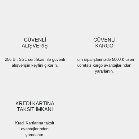
Yorum Yaz
Ürün resmi kalitesiz, bozuk veya görüntülenemiyor.
Ürün açıklamasında eksik bilgiler bulunuyor.
Ürün bilgilerinde hatalar bulunuyor.
Ürün fiyatı diğer sitelerden daha pahalı.
GÜVENLİ
GÜVENLİ
Bu ürüne benzer farklı alternatifler olmalı.
ALIŞVERİŞ
KARGO
256 Bit SSL sertifikası ile güvenli
Tüm siparişlerinizde 5000 ₺ üzeri
alışverişin keyfini çıkarın.
ücretsiz kargo avantajlarından
yararlanın.
Gönder
KREDİ KARTINA
TAKSİT İMKANI
Kredi Kartlarına taksit
avantajlarından
yararlanın.