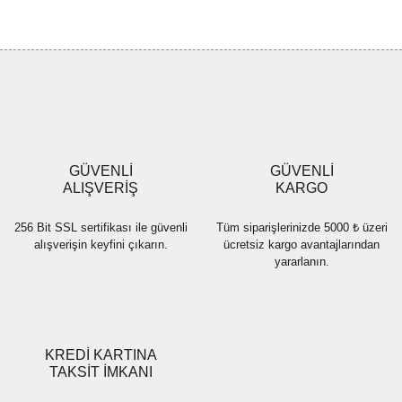
konularda yetersiz gördüğünüz noktaları öneri formunu kullanarak
Bu ürüne ilk yorumu siz yapın!
tarafımıza iletebilirsiniz.
Görüş ve önerileriniz için teşekkür ederiz.
Yorum Yaz
Ürün resmi kalitesiz, bozuk veya görüntülenemiyor.
Ürün açıklamasında eksik bilgiler bulunuyor.
Ürün bilgilerinde hatalar bulunuyor.
Ürün fiyatı diğer sitelerden daha pahalı.
GÜVENLİ
GÜVENLİ
Bu ürüne benzer farklı alternatifler olmalı.
ALIŞVERİŞ
KARGO
256 Bit SSL sertifikası ile güvenli
Tüm siparişlerinizde 5000 ₺ üzeri
alışverişin keyfini çıkarın.
ücretsiz kargo avantajlarından
yararlanın.
Gönder
KREDİ KARTINA
TAKSİT İMKANI