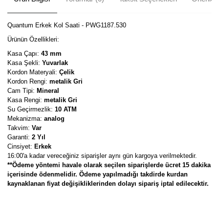
Quantum Erkek Kol Saati - PWG1187.530
Ürünün Özellikleri:
Kasa Çapı:
43 mm
Kasa Şekli:
Yuvarlak
Kordon Materyali:
Çelik
Kordon Rengi:
metalik Gri
Cam Tipi:
Mineral
Kasa Rengi:
metalik Gri
Su Geçirmezlik:
10 ATM
Mekanizma:
analog
Takvim:
Var
Garanti:
2 Yıl
Cinsiyet:
Erkek
16:00'a kadar vereceğiniz siparişler aynı gün kargoya verilmektedir.
**Ödeme yöntemi havale olarak seçilen siparişlerde ücret 15 dakika
içerisinde ödenmelidir. Ödeme yapılmadığı takdirde kurdan
kaynaklanan fiyat değişikliklerinden dolayı sipariş iptal edilecektir.
Bu ürünün fiyat bilgisi, resim, ürün açıklamalarında ve diğer