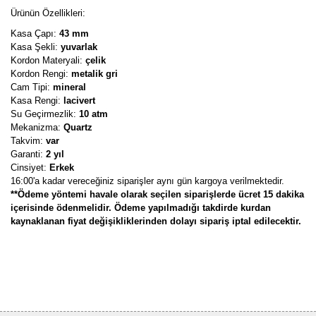
Ürünün Özellikleri:
Kasa Çapı:
43 mm
Kasa Şekli:
yuvarlak
Kordon Materyali:
çelik
Kordon Rengi:
metalik gri
Cam Tipi:
mineral
Kasa Rengi:
lacivert
Su Geçirmezlik:
10 atm
Mekanizma:
Quartz
Takvim:
var
Garanti:
2 yıl
Cinsiyet:
Erkek
16:00'a kadar vereceğiniz siparişler aynı gün kargoya verilmektedir.
**Ödeme yöntemi havale olarak seçilen siparişlerde ücret 15 dakika
içerisinde ödenmelidir. Ödeme yapılmadığı takdirde kurdan
kaynaklanan fiyat değişikliklerinden dolayı sipariş iptal edilecektir.
Bu ürünün fiyat bilgisi, resim, ürün açıklamalarında ve diğer
konularda yetersiz gördüğünüz noktaları öneri formunu kullanarak
Bu ürüne ilk yorumu siz yapın!
tarafımıza iletebilirsiniz.
Görüş ve önerileriniz için teşekkür ederiz.