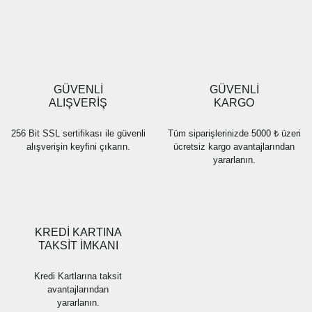
Yorum Yaz
Ürün resmi kalitesiz, bozuk veya görüntülenemiyor.
Ürün açıklamasında eksik bilgiler bulunuyor.
Ürün bilgilerinde hatalar bulunuyor.
Ürün fiyatı diğer sitelerden daha pahalı.
GÜVENLİ
GÜVENLİ
Bu ürüne benzer farklı alternatifler olmalı.
ALIŞVERİŞ
KARGO
256 Bit SSL sertifikası ile güvenli
Tüm siparişlerinizde 5000 ₺ üzeri
alışverişin keyfini çıkarın.
ücretsiz kargo avantajlarından
yararlanın.
Gönder
KREDİ KARTINA
TAKSİT İMKANI
Kredi Kartlarına taksit
avantajlarından
yararlanın.