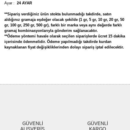
Ayar :
24 AYAR
**Sipariş verdiğiniz ürün stokta bulunmadığı takdirde, satın
aldığınız gramaja eşdeğer olacak şekilde (1 gr, 5 gr, 10 gr, 20 gr, 50
gr, 100 gr, 250 gr, 500 gr), farklı bir marka veya aynı değerde farklı
gramaj kombinasyonlarıyla gönderim sağlanacaktır.
**Ödeme yöntemi havale olarak seçilen siparişlerde ücret 15 dakika
içerisinde ödenmelidir. Ödeme yapılmadığı takdirde kurdan
kaynaklanan fiyat değişikliklerinden dolayı sipariş iptal edilecektir.
Bu ürünün fiyat bilgisi, resim, ürün açıklamalarında ve diğer
konularda yetersiz gördüğünüz noktaları öneri formunu kullanarak
Bu ürüne ilk yorumu siz yapın!
tarafımıza iletebilirsiniz.
Görüş ve önerileriniz için teşekkür ederiz.
Yorum Yaz
Ürün resmi kalitesiz, bozuk veya görüntülenemiyor.
Ürün açıklamasında eksik bilgiler bulunuyor.
Ürün bilgilerinde hatalar bulunuyor.
Ürün fiyatı diğer sitelerden daha pahalı.
GÜVENLİ
GÜVENLİ
Bu ürüne benzer farklı alternatifler olmalı.
ALIŞVERİŞ
KARGO