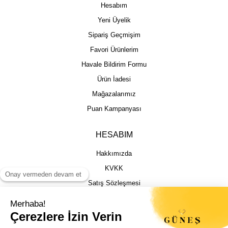
Hesabım
Yeni Üyelik
Sipariş Geçmişim
Favori Ürünlerim
Havale Bildirim Formu
Ürün İadesi
Mağazalarımız
Puan Kampanyası
HESABIM
Hakkımızda
KVKK
Satış Sözleşmesi
Gizlilik & Güvenlik
İptal İade Şartları
İstek, Öneri ve Şikayet