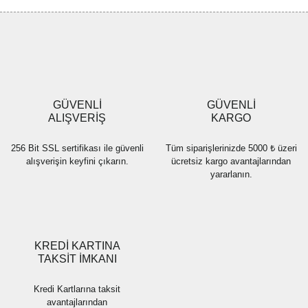
Görüş ve önerileriniz için teşekkür ederiz.
Yorum Yaz
Ürün resmi kalitesiz, bozuk veya görüntülenemiyor.
Ürün açıklamasında eksik bilgiler bulunuyor.
Ürün bilgilerinde hatalar bulunuyor.
Ürün fiyatı diğer sitelerden daha pahalı.
GÜVENLİ
GÜVENLİ
Bu ürüne benzer farklı alternatifler olmalı.
ALIŞVERİŞ
KARGO
256 Bit SSL sertifikası ile güvenli
Tüm siparişlerinizde 5000 ₺ üzeri
alışverişin keyfini çıkarın.
ücretsiz kargo avantajlarından
yararlanın.
Gönder
KREDİ KARTINA
TAKSİT İMKANI
Kredi Kartlarına taksit
avantajlarından