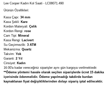
Lee Cooper Kadın Kol Saati - LC08071.490
Ürünün Özellikleri:
Kasa Çapı:
34 mm
Kasa Şekli:
Kare
Kordon Materyali:
Çelik
Kordon Rengi:
rose
Cam Tipi:
Mineral
Kasa Rengi:
Lacivert
Su Geçirmezlik:
3 ATM
Mekanizma:
Quartz
Takvim:
Yok
Garanti:
2 Yıl
Cinsiyet:
Kadın
16:00'a kadar vereceğiniz siparişler aynı gün kargoya verilmektedir.
**Ödeme yöntemi havale olarak seçilen siparişlerde ücret 15 dakika
içerisinde ödenmelidir. Ödeme yapılmadığı takdirde kurdan
kaynaklanan fiyat değişikliklerinden dolayı sipariş iptal edilecektir.
Bu ürünün fiyat bilgisi, resim, ürün açıklamalarında ve diğer
konularda yetersiz gördüğünüz noktaları öneri formunu kullanarak
Bu ürüne ilk yorumu siz yapın!
tarafımıza iletebilirsiniz.