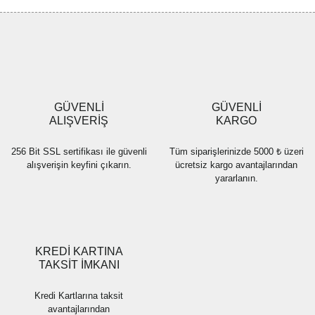
Görüş ve önerileriniz için teşekkür ederiz.
Yorum Yaz
Ürün resmi kalitesiz, bozuk veya görüntülenemiyor.
Ürün açıklamasında eksik bilgiler bulunuyor.
Ürün bilgilerinde hatalar bulunuyor.
Ürün fiyatı diğer sitelerden daha pahalı.
GÜVENLİ
GÜVENLİ
Bu ürüne benzer farklı alternatifler olmalı.
ALIŞVERİŞ
KARGO
256 Bit SSL sertifikası ile güvenli
Tüm siparişlerinizde 5000 ₺ üzeri
alışverişin keyfini çıkarın.
ücretsiz kargo avantajlarından
yararlanın.
Gönder
KREDİ KARTINA
TAKSİT İMKANI
Kredi Kartlarına taksit
avantajlarından