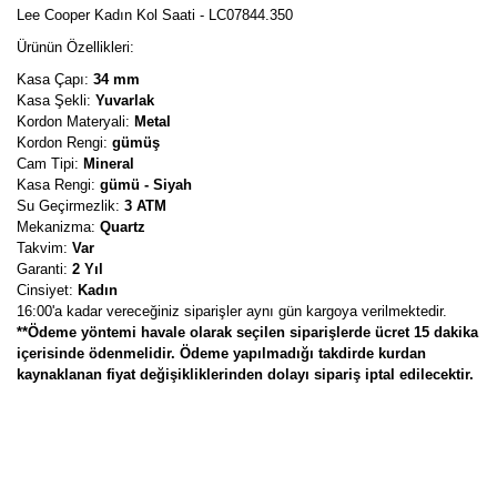
Lee Cooper Kadın Kol Saati - LC07844.350
Ürünün Özellikleri:
Kasa Çapı:
34 mm
Kasa Şekli:
Yuvarlak
Kordon Materyali:
Metal
Kordon Rengi:
gümüş
Cam Tipi:
Mineral
Kasa Rengi:
gümü - Siyah
Su Geçirmezlik:
3 ATM
Mekanizma:
Quartz
Takvim:
Var
Garanti:
2 Yıl
Cinsiyet:
Kadın
16:00'a kadar vereceğiniz siparişler aynı gün kargoya verilmektedir.
**Ödeme yöntemi havale olarak seçilen siparişlerde ücret 15 dakika
içerisinde ödenmelidir. Ödeme yapılmadığı takdirde kurdan
kaynaklanan fiyat değişikliklerinden dolayı sipariş iptal edilecektir.
Bu ürünün fiyat bilgisi, resim, ürün açıklamalarında ve diğer
konularda yetersiz gördüğünüz noktaları öneri formunu kullanarak
Bu ürüne ilk yorumu siz yapın!
tarafımıza iletebilirsiniz.