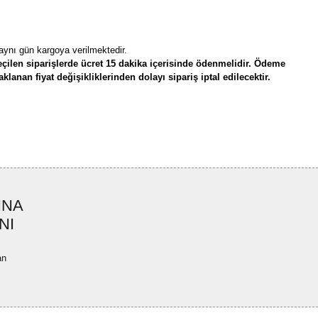
 aynı gün kargoya verilmektedir.
çilen siparişlerde ücret 15 dakika içerisinde ödenmelidir. Ödeme
lanan fiyat değişikliklerinden dolayı sipariş iptal edilecektir.
rün açıklamalarında ve diğer konularda yetersiz gördüğünüz noktaları öneri
bilirsiniz.
Bu ürüne ilk yorumu siz yapın!
r ederiz.
ya görüntülenemiyor.
Yorum Yaz
INA
ler bulunuyor.
NI
uyor.
a pahalı.
an
ler olmalı.