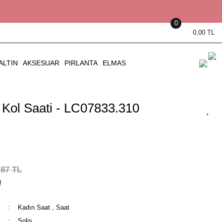
0
0,00 TL
ALTIN
AKSESUAR
PIRLANTA
ELMAS
Kol Saati - LC07833.310
,87 TL
!
Kadın Saat
,
Saat
Solis