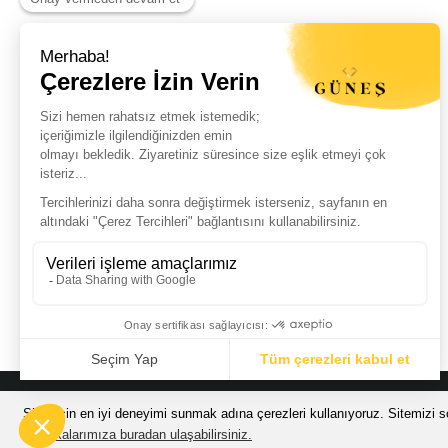
Haber Listemize Ücretsiz Kayıt Olun
+
© Güneş Kuyumculuk Tüm Hakları Saklıdır. Kredi kartı bilgileriniz 256bit
Sizin için en iyi deneyimi sunmak adına çerezleri kullanıyoruz. Sitemizi so
200.000 TL VE
Politikalarımıza buradan ulaşabilirsiniz.