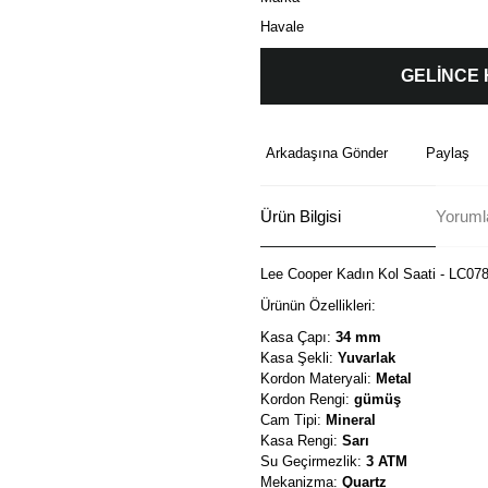
Havale
GELİNCE
Arkadaşına Gönder
Paylaş
Ürün Bilgisi
Yorumla
Lee Cooper Kadın Kol Saati - LC07
Ürünün Özellikleri:
Kasa Çapı:
34 mm
Kasa Şekli:
Yuvarlak
Kordon Materyali:
Metal
Kordon Rengi:
gümüş
Cam Tipi:
Mineral
Kasa Rengi:
Sarı
Su Geçirmezlik:
3 ATM
Mekanizma:
Quartz