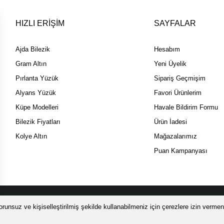
HIZLI ERİŞİM
SAYFALAR
Ajda Bilezik
Hesabım
Gram Altın
Yeni Üyelik
Pırlanta Yüzük
Sipariş Geçmişim
Alyans Yüzük
Favori Ürünlerim
Küpe Modelleri
Havale Bildirim Formu
Bilezik Fiyatları
Ürün İadesi
Kolye Altın
Mağazalarımız
Puan Kampanyası
 SSL sertifikası ile korunmaktadır.
runsuz ve kişiselleştirilmiş şekilde kullanabilmeniz için çerezlere izin vermeni
 ÜZERİ ALIŞVERİŞİNİZDE ÜCRETSİZ LOOMİS Sİ
ile
ideasoft
e-