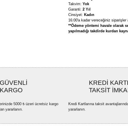
Takvim:
Yok
Garanti:
2 Yıl
Cinsiyet:
Kadın
16:00'a kadar vereceğiniz siparişler
**Ödeme yöntemi havale olarak se
yapılmadığı takdirde kurdan kaynak
Bu ürünün fiyat bilgisi, resim, ü
formunu kullanarak tarafımıza ilete
Görüş ve önerileriniz için teşekkü
Ürün resmi kalitesiz, bozuk ve
GÜVENLİ
KREDİ KART
Ürün açıklamasında eksik bilgi
KARGO
TAKSİT İMKA
Ürün bilgilerinde hatalar bulun
Ürün fiyatı diğer sitelerden dah
erinizde 5000 ₺ üzeri ücretsiz kargo
Kredi Kartlarına taksit avantajlarınd
Bu ürüne benzer farklı alternatif
dan yararlanın.
yararlanın.