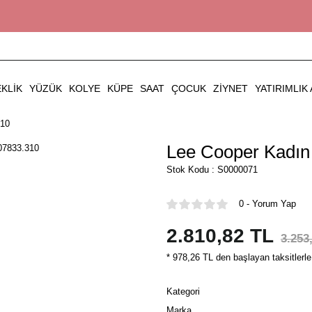
EKLIK
YÜZÜK
KOLYE
KÜPE
SAAT
ÇOCUK
ZIYNET
YATIRIMLIK 
310
Lee Cooper Kadın 
Stok Kodu : S0000071
0 - Yorum Yap
2.810,82 TL
3.253
* 978,26 TL den başlayan taksitlerle
Kategori
Marka