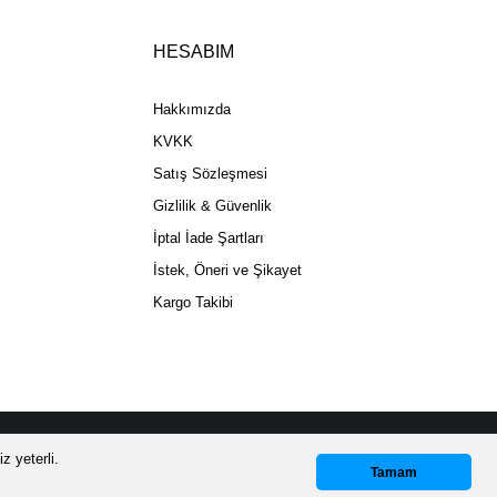
HESABIM
Gönder
Hakkımızda
KVKK
Satış Sözleşmesi
Gizlilik & Güvenlik
İptal İade Şartları
İstek, Öneri ve Şikayet
Kargo Takibi
z yeterli.
Whatsapp Destek
Tamam
GORTALI KARGO!