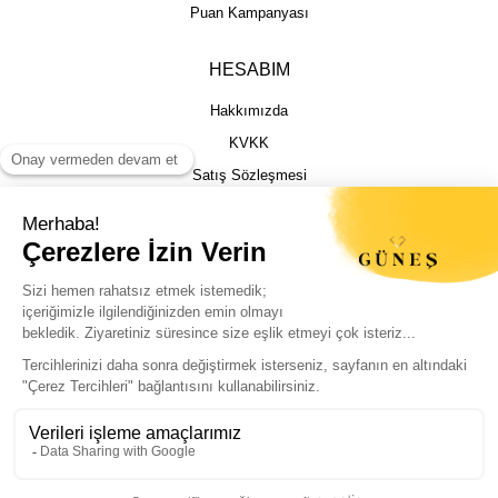
Puan Kampanyası
HESABIM
Hakkımızda
KVKK
Satış Sözleşmesi
Gizlilik & Güvenlik
İptal İade Şartları
İstek, Öneri ve Şikayet
Kargo Takibi
Sizin için en iyi deneyimi sunmak adına
çerezleri kullanıyoruz. Sitemizi sorunsuz ve
kişiselleştirilmiş şekilde kullanabilmeniz için
© Güneş Kuyumculuk Tüm Hakları Saklıdır. Kredi kartı bilgileriniz 256bit SSL
çerezlere izin vermeniz yeterli.
sertifikası ile korunmaktadır.
Politikalarımıza buradan ulaşabilirsiniz.