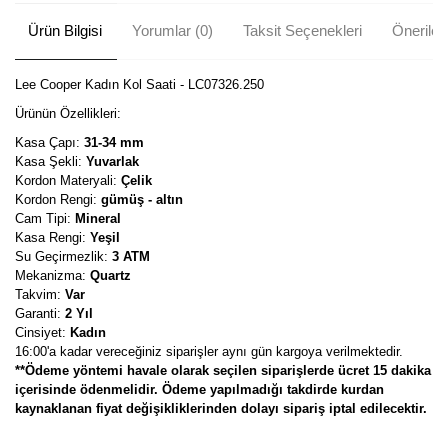
Ürün Bilgisi
Yorumlar (0)
Taksit Seçenekleri
Önerileri
Lee Cooper Kadın Kol Saati - LC07326.250
Ürünün Özellikleri:
Kasa Çapı:
31-34 mm
Kasa Şekli:
Yuvarlak
Kordon Materyali:
Çelik
Kordon Rengi:
gümüş - altın
Cam Tipi:
Mineral
Kasa Rengi:
Yeşil
Su Geçirmezlik:
3 ATM
Mekanizma:
Quartz
Takvim:
Var
Garanti:
2 Yıl
Cinsiyet:
Kadın
16:00'a kadar vereceğiniz siparişler aynı gün kargoya verilmektedir.
**Ödeme yöntemi havale olarak seçilen siparişlerde ücret 15 dakika
içerisinde ödenmelidir. Ödeme yapılmadığı takdirde kurdan
kaynaklanan fiyat değişikliklerinden dolayı sipariş iptal edilecektir.