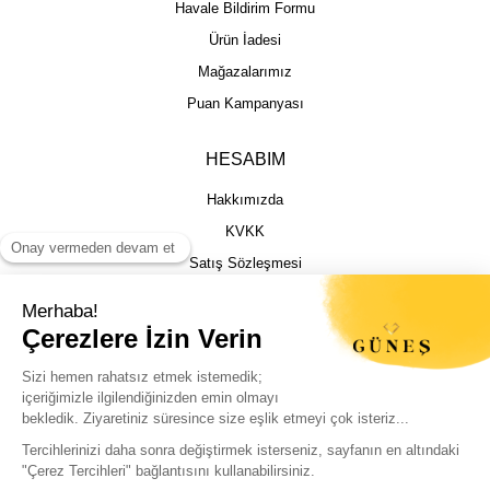
Havale Bildirim Formu
Ürün İadesi
Mağazalarımız
Puan Kampanyası
HESABIM
Hakkımızda
KVKK
Satış Sözleşmesi
Gizlilik & Güvenlik
İptal İade Şartları
İstek, Öneri ve Şikayet
Kargo Takibi
Sizin için en iyi deneyimi sunmak adına
çerezleri kullanıyoruz. Sitemizi sorunsuz ve