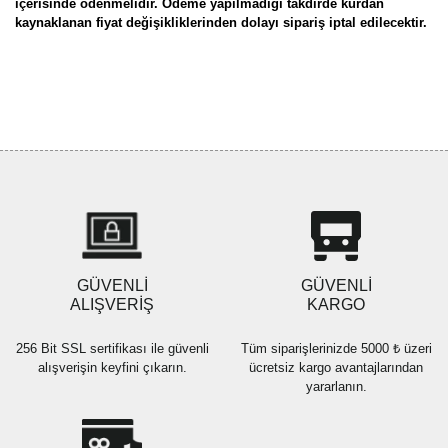
içerisinde ödenmelidir. Ödeme yapılmadığı takdirde kurdan
kaynaklanan fiyat değişikliklerinden dolayı sipariş iptal edilecektir.
Bu ürünün fiyat bilgisi, resim, ürün açıklamalarında ve diğer
konularda yetersiz gördüğünüz noktaları öneri formunu kullanarak
Bu ürüne ilk yorumu siz yapın!
tarafımıza iletebilirsiniz.
Görüş ve önerileriniz için teşekkür ederiz.
Yorum Yaz
Ürün resmi kalitesiz, bozuk veya görüntülenemiyor.
Ürün açıklamasında eksik bilgiler bulunuyor.
Ürün bilgilerinde hatalar bulunuyor.
Ürün fiyatı diğer sitelerden daha pahalı.
GÜVENLİ
GÜVENLİ
Bu ürüne benzer farklı alternatifler olmalı.
ALIŞVERİŞ
KARGO
256 Bit SSL sertifikası ile güvenli
Tüm siparişlerinizde 5000 ₺ üzeri
alışverişin keyfini çıkarın.
ücretsiz kargo avantajlarından
yararlanın.
Gönder