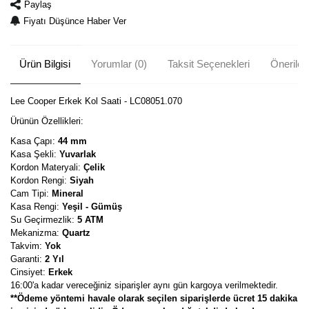
Paylaş
Fiyatı Düşünce Haber Ver
Ürün Bilgisi
Yorumlar (0)
Taksit Seçenekleri
Önerileri
Lee Cooper Erkek Kol Saati - LC08051.070
Ürünün Özellikleri:
Kasa Çapı:
44 mm
Kasa Şekli:
Yuvarlak
Kordon Materyali:
Çelik
Kordon Rengi:
Siyah
Cam Tipi:
Mineral
Kasa Rengi:
Yeşil - Gümüş
Su Geçirmezlik:
5 ATM
Mekanizma:
Quartz
Takvim:
Yok
Garanti:
2 Yıl
Cinsiyet:
Erkek
16:00'a kadar vereceğiniz siparişler aynı gün kargoya verilmektedir.
**Ödeme yöntemi havale olarak seçilen siparişlerde ücret 15 dakika