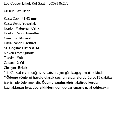
Lee Cooper Erkek Kol Saati - LC07945.270
Ürünün Özellikleri:
Kasa Çapı:
41-45 mm
Kasa Şekli:
Yuvarlak
Kordon Materyali:
Çelik
Kordon Rengi:
Gri-altın
Cam Tipi:
Mineral
Kasa Rengi:
Lacivert
Su Geçirmezlik:
5 ATM
Mekanizma:
Quartz
Takvim:
Yok
Garanti:
2 Yıl
Cinsiyet:
Erkek
16:00'a kadar vereceğiniz siparişler aynı gün kargoya verilmektedir.
**Ödeme yöntemi havale olarak seçilen siparişlerde ücret 15 dakika
içerisinde ödenmelidir. Ödeme yapılmadığı takdirde kurdan
kaynaklanan fiyat değişikliklerinden dolayı sipariş iptal edilecektir.
Bu ürünün fiyat bilgisi, resim, ürün açıklamalarında ve diğer
konularda yetersiz gördüğünüz noktaları öneri formunu kullanarak
Bu ürüne ilk yorumu siz yapın!
tarafımıza iletebilirsiniz.