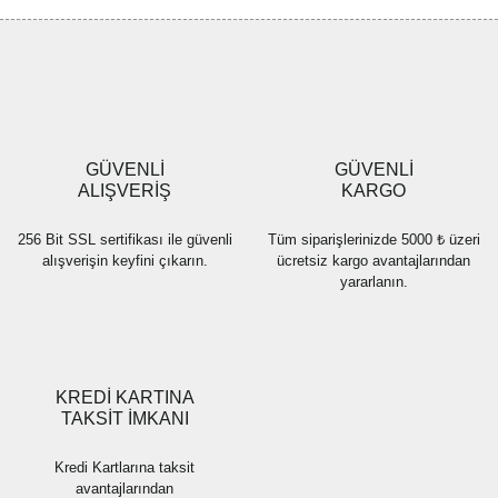
Görüş ve önerileriniz için teşekkür ederiz.
Yorum Yaz
Ürün resmi kalitesiz, bozuk veya görüntülenemiyor.
Ürün açıklamasında eksik bilgiler bulunuyor.
Ürün bilgilerinde hatalar bulunuyor.
Ürün fiyatı diğer sitelerden daha pahalı.
GÜVENLİ
GÜVENLİ
Bu ürüne benzer farklı alternatifler olmalı.
ALIŞVERİŞ
KARGO
256 Bit SSL sertifikası ile güvenli
Tüm siparişlerinizde 5000 ₺ üzeri
alışverişin keyfini çıkarın.
ücretsiz kargo avantajlarından
yararlanın.
Gönder
KREDİ KARTINA
TAKSİT İMKANI
Kredi Kartlarına taksit
avantajlarından