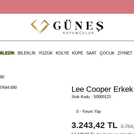
BILEZIK
BILEKLIK
YÜZÜK
KOLYE
KÜPE
SAAT
ÇOCUK
ZIYNET
690
Lee Cooper Erkek 
Stok Kodu : S0000123
0 - Yorum Yap
3.243,42 TL
3.754