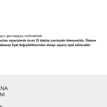
 aynı gün kargoya verilmektedir.
çilen siparişlerde ücret 15 dakika içerisinde ödenmelidir. Ödeme
lanan fiyat değişikliklerinden dolayı sipariş iptal edilecektir.
rün açıklamalarında ve diğer konularda yetersiz gördüğünüz noktaları öneri
bilirsiniz.
Bu ürüne ilk yorumu siz yapın!
r ederiz.
ya görüntülenemiyor.
Yorum Yaz
INA
ler bulunuyor.
NI
uyor.
a pahalı.
an