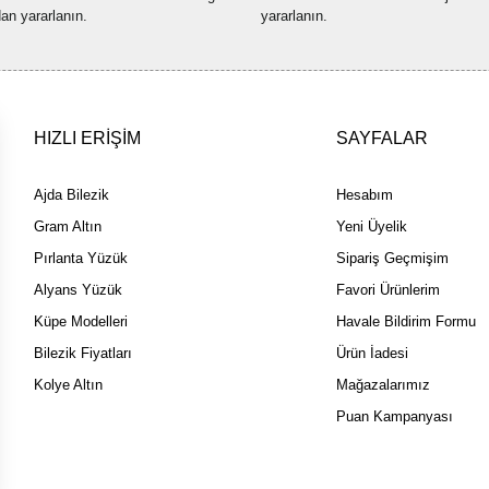
Bu ürüne benzer farklı alternatif
dan yararlanın.
yararlanın.
HIZLI ERİŞİM
SAYFALAR
Ajda Bilezik
Hesabım
Gram Altın
Yeni Üyelik
Pırlanta Yüzük
Sipariş Geçmişim
Alyans Yüzük
Favori Ürünlerim
Küpe Modelleri
Havale Bildirim Formu
Bilezik Fiyatları
Ürün İadesi
Kolye Altın
Mağazalarımız
Puan Kampanyası