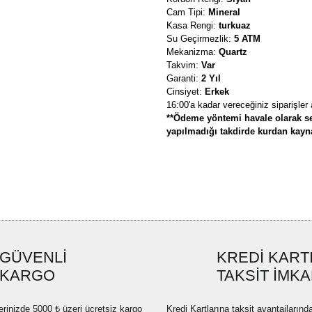
Cam Tipi:
Mineral
Kasa Rengi:
turkuaz
Su Geçirmezlik:
5 ATM
Mekanizma:
Quartz
Takvim:
Var
Garanti:
2 Yıl
Cinsiyet:
Erkek
16:00'a kadar vereceğiniz siparişler
**Ödeme yöntemi havale olarak se
yapılmadığı takdirde kurdan kaynak
Bu ürünün fiyat bilgisi, resim, ü
formunu kullanarak tarafımıza ilete
Görüş ve önerileriniz için teşekkü
Ürün resmi kalitesiz, bozuk ve
GÜVENLİ
KREDİ KART
Ürün açıklamasında eksik bilgi
KARGO
TAKSİT İMKA
Ürün bilgilerinde hatalar bulun
Ürün fiyatı diğer sitelerden dah
erinizde 5000 ₺ üzeri ücretsiz kargo
Kredi Kartlarına taksit avantajlarınd