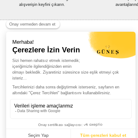
alışverişin keyfini çıkarın.
avantajların
Haber Listemize Ücretsiz Kayıt Olun
+