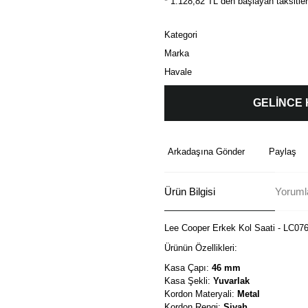
* 1.128,82 TL den başlayan taksitler
Kategori
Marka
Havale
GELİNCE
Arkadaşına Gönder
Paylaş
Ürün Bilgisi
Yorumla
Lee Cooper Erkek Kol Saati - LC07
Ürünün Özellikleri:
Kasa Çapı:
46 mm
Kasa Şekli:
Yuvarlak
Kordon Materyali:
Metal
Kordon Rengi:
Siyah