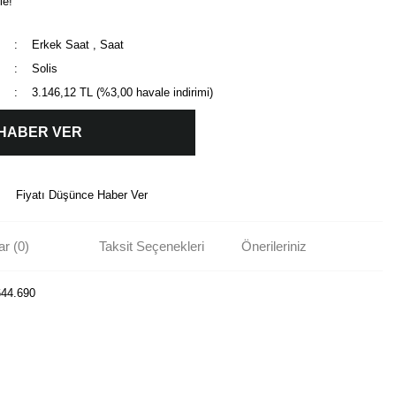
le!
Erkek Saat
,
Saat
Solis
3.146,12 TL (%3,00 havale indirimi)
 HABER VER
Fiyatı Düşünce Haber Ver
r (0)
Taksit Seçenekleri
Önerileriniz
644.690