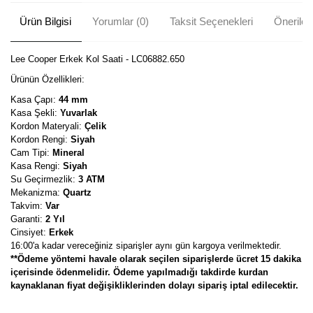
Ürün Bilgisi
Yorumlar (0)
Taksit Seçenekleri
Önerileri
Lee Cooper Erkek Kol Saati - LC06882.650
Ürünün Özellikleri:
Kasa Çapı:
44 mm
Kasa Şekli:
Yuvarlak
Kordon Materyali:
Çelik
Kordon Rengi:
Siyah
Cam Tipi:
Mineral
Kasa Rengi:
Siyah
Su Geçirmezlik:
3 ATM
Mekanizma:
Quartz
Takvim:
Var
Garanti:
2 Yıl
Cinsiyet:
Erkek
16:00'a kadar vereceğiniz siparişler aynı gün kargoya verilmektedir.
**Ödeme yöntemi havale olarak seçilen siparişlerde ücret 15 dakika
içerisinde ödenmelidir. Ödeme yapılmadığı takdirde kurdan
kaynaklanan fiyat değişikliklerinden dolayı sipariş iptal edilecektir.