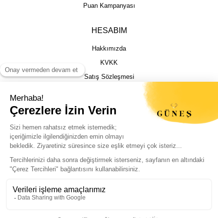
Puan Kampanyası
HESABIM
Hakkımızda
KVKK
Satış Sözleşmesi
Gizlilik & Güvenlik
İptal İade Şartları
İstek, Öneri ve Şikayet
Kargo Takibi
Sizin için en iyi deneyimi sunmak adına
çerezleri kullanıyoruz. Sitemizi sorunsuz ve
kişiselleştirilmiş şekilde kullanabilmeniz için
© Güneş Kuyumculuk Tüm Hakları Saklıdır. Kredi kartı bilgileriniz 256bit SSL
çerezlere izin vermeniz yeterli.
sertifikası ile korunmaktadır.
Politikalarımıza buradan ulaşabilirsiniz.