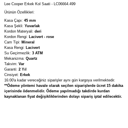
Lee Cooper Erkek Kol Saati - LC06664.499
Ürünün Özellikleri:
Kasa Çapı:
45 mm
Kasa Şekli:
Yuvarlak
Kordon Materyali:
deri
Kordon Rengi:
Lacivert - rose
Cam Tipi:
Mineral
Kasa Rengi:
Lacivert
Su Geçirmezlik:
3 ATM
Mekanizma:
Quartz
Takvim:
Var
Garanti:
2 Yıl
Cinsiyet:
Erkek
16:00'a kadar vereceğiniz siparişler aynı gün kargoya verilmektedir.
**Ödeme yöntemi havale olarak seçilen siparişlerde ücret 15 dakika
içerisinde ödenmelidir. Ödeme yapılmadığı takdirde kurdan
kaynaklanan fiyat değişikliklerinden dolayı sipariş iptal edilecektir.
Bu ürünün fiyat bilgisi, resim, ürün açıklamalarında ve diğer
konularda yetersiz gördüğünüz noktaları öneri formunu kullanarak
Bu ürüne ilk yorumu siz yapın!
tarafımıza iletebilirsiniz.