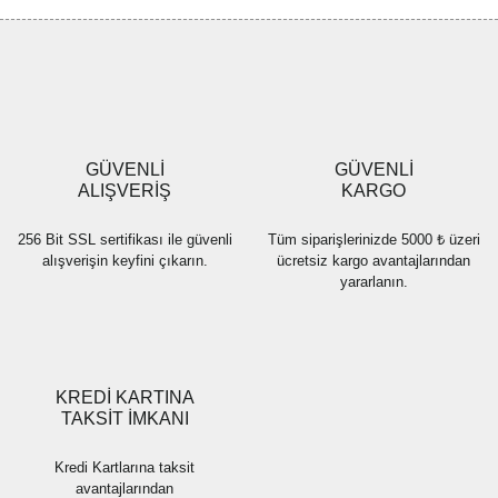
Görüş ve önerileriniz için teşekkür ederiz.
Yorum Yaz
Ürün resmi kalitesiz, bozuk veya görüntülenemiyor.
Ürün açıklamasında eksik bilgiler bulunuyor.
Ürün bilgilerinde hatalar bulunuyor.
Ürün fiyatı diğer sitelerden daha pahalı.
GÜVENLİ
GÜVENLİ
Bu ürüne benzer farklı alternatifler olmalı.
ALIŞVERİŞ
KARGO
256 Bit SSL sertifikası ile güvenli
Tüm siparişlerinizde 5000 ₺ üzeri
alışverişin keyfini çıkarın.
ücretsiz kargo avantajlarından
yararlanın.
Gönder
KREDİ KARTINA
TAKSİT İMKANI
Kredi Kartlarına taksit
avantajlarından