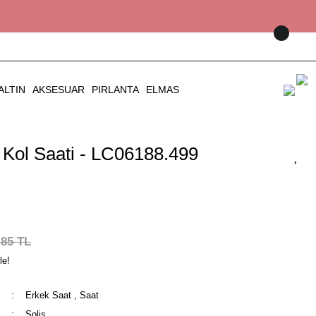
ALTIN
AKSESUAR
PIRLANTA
ELMAS
Kol Saati - LC06188.499
,85 TL
le!
Erkek Saat
,
Saat
Solis