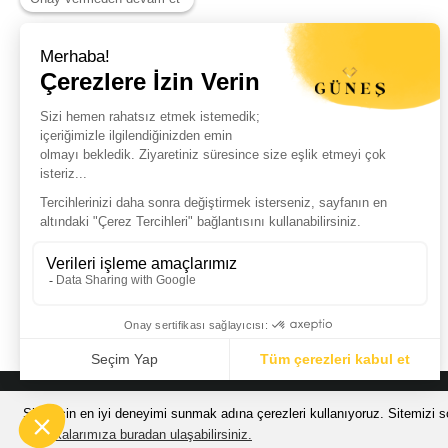
Haber Listemize Ücretsiz Kayıt Olun
+
© Güneş Kuyumculuk Tüm Hakları Saklıdır. Kredi kartı bilgileriniz 256bit
Sizin için en iyi deneyimi sunmak adına çerezleri kullanıyoruz. Sitemizi so
Politikalarımıza buradan ulaşabilirsiniz.