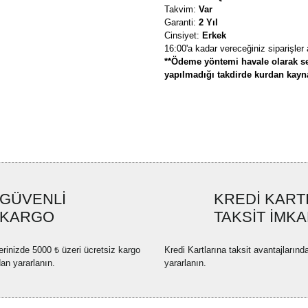
Takvim:
Var
Garanti:
2 Yıl
Cinsiyet:
Erkek
16:00'a kadar vereceğiniz siparişler
**Ödeme yöntemi havale olarak se
yapılmadığı takdirde kurdan kaynak
Bu ürünün fiyat bilgisi, resim, ü
formunu kullanarak tarafımıza ilete
Görüş ve önerileriniz için teşekkü
Ürün resmi kalitesiz, bozuk ve
GÜVENLİ
KREDİ KART
Ürün açıklamasında eksik bilgi
KARGO
TAKSİT İMKA
Ürün bilgilerinde hatalar bulun
Ürün fiyatı diğer sitelerden dah
erinizde 5000 ₺ üzeri ücretsiz kargo
Kredi Kartlarına taksit avantajlarınd
Bu ürüne benzer farklı alternatif
dan yararlanın.
yararlanın.