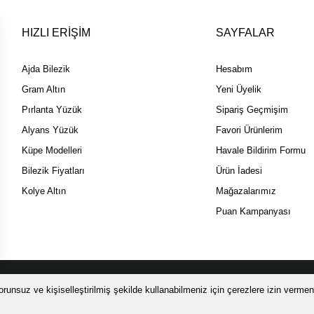
HIZLI ERİŞİM
SAYFALAR
Ajda Bilezik
Hesabım
Gram Altın
Yeni Üyelik
Pırlanta Yüzük
Sipariş Geçmişim
Alyans Yüzük
Favori Ürünlerim
Küpe Modelleri
Havale Bildirim Formu
Bilezik Fiyatları
Ürün İadesi
Kolye Altın
Mağazalarımız
Puan Kampanyası
 SSL sertifikası ile korunmaktadır.
runsuz ve kişiselleştirilmiş şekilde kullanabilmeniz için çerezlere izin vermeni
ile
ideasoft
e-