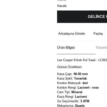
Havale
GELİNCE
Arkadaşına Gönder
Paylaş
Ürün Bilgisi
Yorumla
Lee Cooper Erkek Kol Saati - LC06
Ürünün Özellikleri:
Kasa Çapı:
46-50 mm
Kasa Şekli:
Yuvarlak
Kordon Materyali:
deri
Kordon Rengi:
Lacivert - rose
Cam Tipi:
Mineral
Kasa Rengi:
Lacivert
Su Geçirmezlik:
3 ATM
Mekanizma:
Quartz