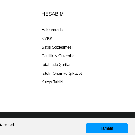
HESABIM
Gönder
Hakkımızda
KVKK
Satış Sözleşmesi
Gizlilik & Güvenlik
İptal İade Şartları
İstek, Öneri ve Şikayet
Kargo Takibi
z yeterli.
Whatsapp Destek
Tamam