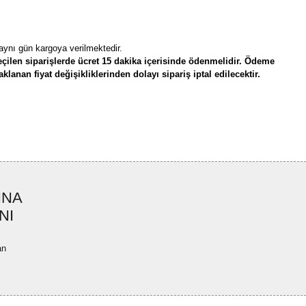
 aynı gün kargoya verilmektedir.
çilen siparişlerde ücret 15 dakika içerisinde ödenmelidir. Ödeme
lanan fiyat değişikliklerinden dolayı sipariş iptal edilecektir.
rün açıklamalarında ve diğer konularda yetersiz gördüğünüz noktaları öneri
bilirsiniz.
Bu ürüne ilk yorumu siz yapın!
r ederiz.
ya görüntülenemiyor.
Yorum Yaz
INA
ler bulunuyor.
NI
uyor.
a pahalı.
an
ler olmalı.