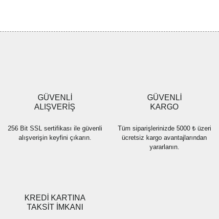
konularda yetersiz gördüğünüz noktaları öneri formunu kullanarak
Bu ürüne ilk yorumu siz yapın!
tarafımıza iletebilirsiniz.
Görüş ve önerileriniz için teşekkür ederiz.
Yorum Yaz
Ürün resmi kalitesiz, bozuk veya görüntülenemiyor.
Ürün açıklamasında eksik bilgiler bulunuyor.
Ürün bilgilerinde hatalar bulunuyor.
Ürün fiyatı diğer sitelerden daha pahalı.
GÜVENLİ
GÜVENLİ
Bu ürüne benzer farklı alternatifler olmalı.
ALIŞVERİŞ
KARGO
256 Bit SSL sertifikası ile güvenli
Tüm siparişlerinizde 5000 ₺ üzeri
alışverişin keyfini çıkarın.
ücretsiz kargo avantajlarından
yararlanın.
Gönder
KREDİ KARTINA
TAKSİT İMKANI