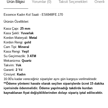
Ürün Bilgisi
Yorumlar (0)
Taksit Seçenekleri
Önerileri
Essence Kadın Kol Saati - ES6948FE.170
Ürünün Özellikleri:
Kasa Çapı:
25 mm
Kasa Şekli:
Yuvarlak
Kordon Materyali:
Metal
Kordon Rengi:
gold
Cam Tipi:
Mineral
Kasa Rengi:
Yeşil
Su Geçirmezlik:
3 ATM
Mekanizma:
Quartz
Takvim:
Yok
Garanti:
2 Yıl
Cinsiyet:
Kadın
16:00'a kadar vereceğiniz siparişler aynı gün kargoya verilmektedir.
**Ödeme yöntemi havale olarak seçilen siparişlerde ücret 15 dakika
içerisinde ödenmelidir. Ödeme yapılmadığı takdirde kurdan
kaynaklanan fiyat değişikliklerinden dolayı sipariş iptal edilecektir.
Bu ürünün fiyat bilgisi, resim, ürün açıklamalarında ve diğer