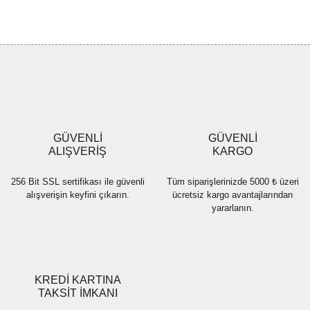
konularda yetersiz gördüğünüz noktaları öneri formunu kullanarak
Bu ürüne ilk yorumu siz yapın!
tarafımıza iletebilirsiniz.
Görüş ve önerileriniz için teşekkür ederiz.
Yorum Yaz
Ürün resmi kalitesiz, bozuk veya görüntülenemiyor.
Ürün açıklamasında eksik bilgiler bulunuyor.
Ürün bilgilerinde hatalar bulunuyor.
Ürün fiyatı diğer sitelerden daha pahalı.
GÜVENLİ
GÜVENLİ
Bu ürüne benzer farklı alternatifler olmalı.
ALIŞVERİŞ
KARGO
256 Bit SSL sertifikası ile güvenli
Tüm siparişlerinizde 5000 ₺ üzeri
alışverişin keyfini çıkarın.
ücretsiz kargo avantajlarından
yararlanın.
Gönder
KREDİ KARTINA
TAKSİT İMKANI