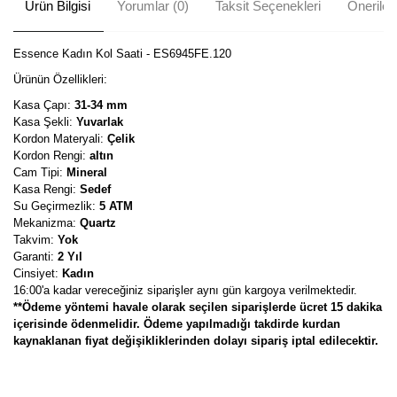
Ürün Bilgisi
Yorumlar (0)
Taksit Seçenekleri
Önerileri
Essence Kadın Kol Saati - ES6945FE.120
Ürünün Özellikleri:
Kasa Çapı:
31-34 mm
Kasa Şekli:
Yuvarlak
Kordon Materyali:
Çelik
Kordon Rengi:
altın
Cam Tipi:
Mineral
Kasa Rengi:
Sedef
Su Geçirmezlik:
5 ATM
Mekanizma:
Quartz
Takvim:
Yok
Garanti:
2 Yıl
Cinsiyet:
Kadın
16:00'a kadar vereceğiniz siparişler aynı gün kargoya verilmektedir.
**Ödeme yöntemi havale olarak seçilen siparişlerde ücret 15 dakika
içerisinde ödenmelidir. Ödeme yapılmadığı takdirde kurdan
kaynaklanan fiyat değişikliklerinden dolayı sipariş iptal edilecektir.
Bu ürünün fiyat bilgisi, resim, ürün açıklamalarında ve diğer