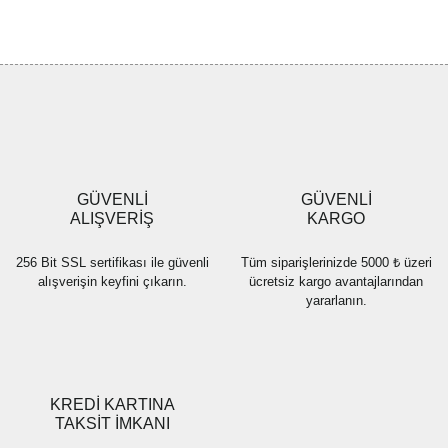
konularda yetersiz gördüğünüz noktaları öneri formunu kullanarak
Bu ürüne ilk yorumu siz yapın!
tarafımıza iletebilirsiniz.
Görüş ve önerileriniz için teşekkür ederiz.
Yorum Yaz
Ürün resmi kalitesiz, bozuk veya görüntülenemiyor.
Ürün açıklamasında eksik bilgiler bulunuyor.
Ürün bilgilerinde hatalar bulunuyor.
Ürün fiyatı diğer sitelerden daha pahalı.
GÜVENLİ
GÜVENLİ
Bu ürüne benzer farklı alternatifler olmalı.
ALIŞVERİŞ
KARGO
256 Bit SSL sertifikası ile güvenli
Tüm siparişlerinizde 5000 ₺ üzeri
alışverişin keyfini çıkarın.
ücretsiz kargo avantajlarından
yararlanın.
Gönder
KREDİ KARTINA
TAKSİT İMKANI