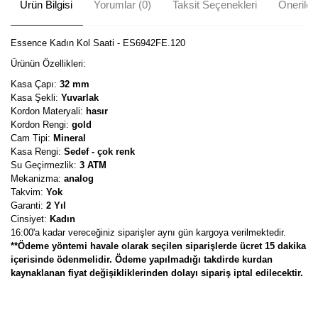
Ürün Bilgisi
Yorumlar (0)
Taksit Seçenekleri
Önerileri
Essence Kadın Kol Saati - ES6942FE.120
Ürünün Özellikleri:
Kasa Çapı:
32 mm
Kasa Şekli:
Yuvarlak
Kordon Materyali:
hasır
Kordon Rengi:
gold
Cam Tipi:
Mineral
Kasa Rengi:
Sedef - çok renk
Su Geçirmezlik:
3 ATM
Mekanizma:
analog
Takvim:
Yok
Garanti:
2 Yıl
Cinsiyet:
Kadın
16:00'a kadar vereceğiniz siparişler aynı gün kargoya verilmektedir.
**Ödeme yöntemi havale olarak seçilen siparişlerde ücret 15 dakika
içerisinde ödenmelidir. Ödeme yapılmadığı takdirde kurdan
kaynaklanan fiyat değişikliklerinden dolayı sipariş iptal edilecektir.
Bu ürünün fiyat bilgisi, resim, ürün açıklamalarında ve diğer