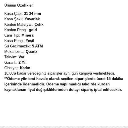
Ürünün Özellikleri:
Kasa Çapı:
31-34 mm
Kasa Şekli:
Yuvarlak
Kordon Materyali:
Çelik
Kordon Rengi:
gold
Cam Tipi:
Mineral
Kasa Rengi:
Yeşil
Su Geçirmezlik:
5 ATM
Mekanizma:
Quartz
Takvim:
Var
Garanti:
2 Yıl
Cinsiyet:
Kadın
16:00'a kadar vereceğiniz siparişler aynı gün kargoya verilmektedir.
**Ödeme yöntemi havale olarak seçilen siparişlerde ücret 15 dakika
içerisinde ödenmelidir. Ödeme yapılmadığı takdirde kurdan
kaynaklanan fiyat değişikliklerinden dolayı sipariş iptal edilecektir.
Bu ürünün fiyat bilgisi, resim, ürün açıklamalarında ve diğer
konularda yetersiz gördüğünüz noktaları öneri formunu kullanarak
Bu ürüne ilk yorumu siz yapın!
tarafımıza iletebilirsiniz.
Görüş ve önerileriniz için teşekkür ederiz.