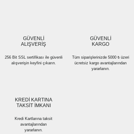
Yorum Yaz
Ürün resmi kalitesiz, bozuk veya görüntülenemiyor.
Ürün açıklamasında eksik bilgiler bulunuyor.
Ürün bilgilerinde hatalar bulunuyor.
Ürün fiyatı diğer sitelerden daha pahalı.
GÜVENLİ
GÜVENLİ
Bu ürüne benzer farklı alternatifler olmalı.
ALIŞVERİŞ
KARGO
256 Bit SSL sertifikası ile güvenli
Tüm siparişlerinizde 5000 ₺ üzeri
alışverişin keyfini çıkarın.
ücretsiz kargo avantajlarından
yararlanın.
Gönder
KREDİ KARTINA
TAKSİT İMKANI
Kredi Kartlarına taksit
avantajlarından
yararlanın.