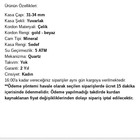
Ürünün Özellikleri:
Kasa Çapı:
31-34 mm
Kasa Şekli:
Yuvarlak
Kordon Materyali:
Çelik
Kordon Rengi:
gold - beyaz
Cam Tipi:
Mineral
Kasa Rengi:
Sedef
Su Geçirmezlik:
5 ATM
Mekanizma:
Quartz
Takvim:
Yok
Garanti:
2 Yıl
Cinsiyet:
Kadın
16:00'a kadar vereceğiniz siparişler aynı gün kargoya verilmektedir.
**Ödeme yöntemi havale olarak seçilen siparişlerde ücret 15 dakika
içerisinde ödenmelidir. Ödeme yapılmadığı takdirde kurdan
kaynaklanan fiyat değişikliklerinden dolayı sipariş iptal edilecektir.
Bu ürünün fiyat bilgisi, resim, ürün açıklamalarında ve diğer
konularda yetersiz gördüğünüz noktaları öneri formunu kullanarak
Bu ürüne ilk yorumu siz yapın!
tarafımıza iletebilirsiniz.
Görüş ve önerileriniz için teşekkür ederiz.