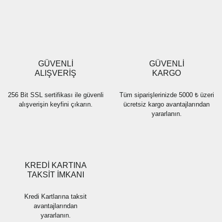
Yorum Yaz
Ürün resmi kalitesiz, bozuk veya görüntülenemiyor.
Ürün açıklamasında eksik bilgiler bulunuyor.
Ürün bilgilerinde hatalar bulunuyor.
Ürün fiyatı diğer sitelerden daha pahalı.
GÜVENLİ
GÜVENLİ
Bu ürüne benzer farklı alternatifler olmalı.
ALIŞVERİŞ
KARGO
256 Bit SSL sertifikası ile güvenli
Tüm siparişlerinizde 5000 ₺ üzeri
alışverişin keyfini çıkarın.
ücretsiz kargo avantajlarından
yararlanın.
Gönder
KREDİ KARTINA
TAKSİT İMKANI
Kredi Kartlarına taksit
avantajlarından
yararlanın.