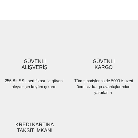
konularda yetersiz gördüğünüz noktaları öneri formunu kullanarak
Bu ürüne ilk yorumu siz yapın!
tarafımıza iletebilirsiniz.
Görüş ve önerileriniz için teşekkür ederiz.
Yorum Yaz
Ürün resmi kalitesiz, bozuk veya görüntülenemiyor.
Ürün açıklamasında eksik bilgiler bulunuyor.
Ürün bilgilerinde hatalar bulunuyor.
Ürün fiyatı diğer sitelerden daha pahalı.
GÜVENLİ
GÜVENLİ
Bu ürüne benzer farklı alternatifler olmalı.
ALIŞVERİŞ
KARGO
256 Bit SSL sertifikası ile güvenli
Tüm siparişlerinizde 5000 ₺ üzeri
alışverişin keyfini çıkarın.
ücretsiz kargo avantajlarından
yararlanın.
Gönder
KREDİ KARTINA
TAKSİT İMKANI