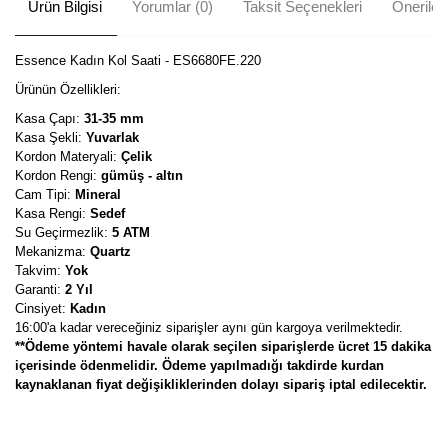
Ürün Bilgisi
Yorumlar (0)
Taksit Seçenekleri
Önerileri
Essence Kadın Kol Saati - ES6680FE.220
Ürünün Özellikleri:
Kasa Çapı:
31-35 mm
Kasa Şekli:
Yuvarlak
Kordon Materyali:
Çelik
Kordon Rengi:
gümüş - altın
Cam Tipi:
Mineral
Kasa Rengi:
Sedef
Su Geçirmezlik:
5 ATM
Mekanizma:
Quartz
Takvim:
Yok
Garanti:
2 Yıl
Cinsiyet:
Kadın
16:00'a kadar vereceğiniz siparişler aynı gün kargoya verilmektedir.
**Ödeme yöntemi havale olarak seçilen siparişlerde ücret 15 dakika
içerisinde ödenmelidir. Ödeme yapılmadığı takdirde kurdan
kaynaklanan fiyat değişikliklerinden dolayı sipariş iptal edilecektir.
Bu ürünün fiyat bilgisi, resim, ürün açıklamalarında ve diğer