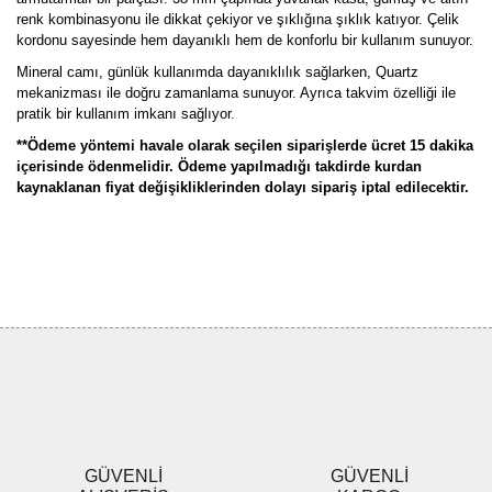
renk kombinasyonu ile dikkat çekiyor ve şıklığına şıklık katıyor. Çelik
kordonu sayesinde hem dayanıklı hem de konforlu bir kullanım sunuyor.
Mineral camı, günlük kullanımda dayanıklılık sağlarken, Quartz
mekanizması ile doğru zamanlama sunuyor. Ayrıca takvim özelliği ile
pratik bir kullanım imkanı sağlıyor.
**Ödeme yöntemi havale olarak seçilen siparişlerde ücret 15 dakika
içerisinde ödenmelidir. Ödeme yapılmadığı takdirde kurdan
kaynaklanan fiyat değişikliklerinden dolayı sipariş iptal edilecektir.
Bu ürünün fiyat bilgisi, resim, ürün açıklamalarında ve diğer
konularda yetersiz gördüğünüz noktaları öneri formunu kullanarak
Bu ürüne ilk yorumu siz yapın!
tarafımıza iletebilirsiniz.
Görüş ve önerileriniz için teşekkür ederiz.
Yorum Yaz
Ürün resmi kalitesiz, bozuk veya görüntülenemiyor.
Ürün açıklamasında eksik bilgiler bulunuyor.
Ürün bilgilerinde hatalar bulunuyor.
Ürün fiyatı diğer sitelerden daha pahalı.
GÜVENLİ
GÜVENLİ