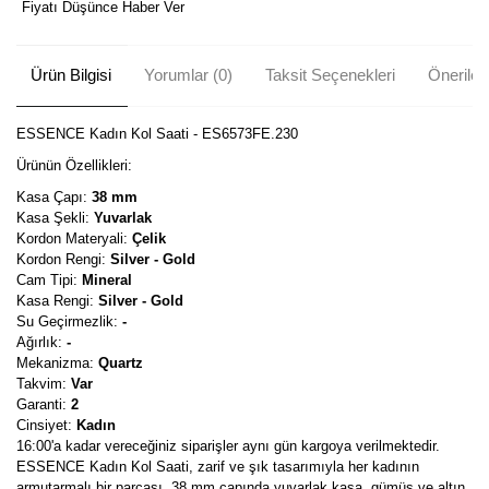
Fiyatı Düşünce Haber Ver
Ürün Bilgisi
Yorumlar (0)
Taksit Seçenekleri
Önerileri
ESSENCE Kadın Kol Saati - ES6573FE.230
Ürünün Özellikleri:
Kasa Çapı:
38 mm
Kasa Şekli:
Yuvarlak
Kordon Materyali:
Çelik
Kordon Rengi:
Silver - Gold
Cam Tipi:
Mineral
Kasa Rengi:
Silver - Gold
Su Geçirmezlik:
-
Ağırlık:
-
Mekanizma:
Quartz
Takvim:
Var
Garanti:
2
Cinsiyet:
Kadın
16:00'a kadar vereceğiniz siparişler aynı gün kargoya verilmektedir.
ESSENCE Kadın Kol Saati, zarif ve şık tasarımıyla her kadının
armutarmalı bir parçası. 38 mm çapında yuvarlak kasa, gümüş ve altın