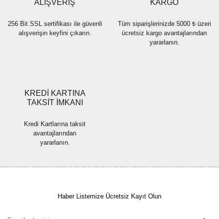
Bu ürüne benzer farklı alternatifler olmalı.
ALIŞVERİŞ
KARGO
256 Bit SSL sertifikası ile güvenli
Tüm siparişlerinizde 5000 ₺ üzeri
alışverişin keyfini çıkarın.
ücretsiz kargo avantajlarından
yararlanın.
Gönder
KREDİ KARTINA
TAKSİT İMKANI
Kredi Kartlarına taksit
avantajlarından
yararlanın.
Haber Listemize Ücretsiz Kayıt Olun