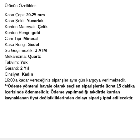
Ürünün Özellikleri:
Kasa Çapı:
20-25 mm
Kasa Şekli:
Yuvarlak
Kordon Materyali:
Çelik
Kordon Rengi:
gold
Cam Tipi:
Mineral
Kasa Rengi:
Sedef
Su Geçirmezlik:
3 ATM
Mekanizma:
Quartz
Takvim:
Yok
Garanti:
2 Yıl
Cinsiyet:
Kadın
16:00'a kadar vereceğiniz siparişler aynı gün kargoya verilmektedir.
**Ödeme yöntemi havale olarak seçilen siparişlerde ücret 15 dakika
içerisinde ödenmelidir. Ödeme yapılmadığı takdirde kurdan
kaynaklanan fiyat değişikliklerinden dolayı sipariş iptal edilecektir.
Bu ürünün fiyat bilgisi, resim, ürün açıklamalarında ve diğer
konularda yetersiz gördüğünüz noktaları öneri formunu kullanarak
Bu ürüne ilk yorumu siz yapın!
tarafımıza iletebilirsiniz.
Görüş ve önerileriniz için teşekkür ederiz.