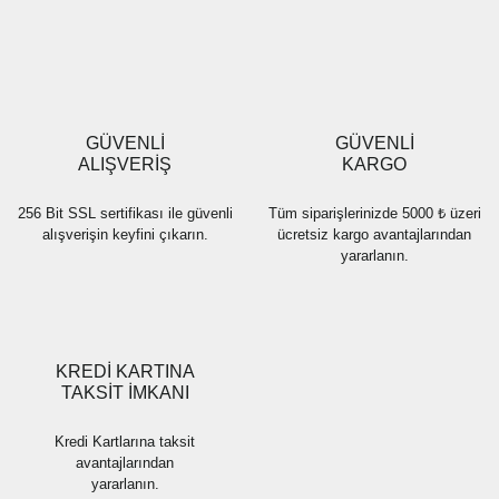
Yorum Yaz
Ürün resmi kalitesiz, bozuk veya görüntülenemiyor.
Ürün açıklamasında eksik bilgiler bulunuyor.
Ürün bilgilerinde hatalar bulunuyor.
Ürün fiyatı diğer sitelerden daha pahalı.
GÜVENLİ
GÜVENLİ
Bu ürüne benzer farklı alternatifler olmalı.
ALIŞVERİŞ
KARGO
256 Bit SSL sertifikası ile güvenli
Tüm siparişlerinizde 5000 ₺ üzeri
alışverişin keyfini çıkarın.
ücretsiz kargo avantajlarından
yararlanın.
Gönder
KREDİ KARTINA
TAKSİT İMKANI
Kredi Kartlarına taksit
avantajlarından
yararlanın.