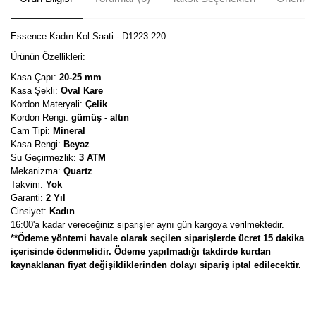
Essence Kadın Kol Saati - D1223.220
Ürünün Özellikleri:
Kasa Çapı:
20-25 mm
Kasa Şekli:
Oval Kare
Kordon Materyali:
Çelik
Kordon Rengi:
gümüş - altın
Cam Tipi:
Mineral
Kasa Rengi:
Beyaz
Su Geçirmezlik:
3 ATM
Mekanizma:
Quartz
Takvim:
Yok
Garanti:
2 Yıl
Cinsiyet:
Kadın
16:00'a kadar vereceğiniz siparişler aynı gün kargoya verilmektedir.
**Ödeme yöntemi havale olarak seçilen siparişlerde ücret 15 dakika
içerisinde ödenmelidir. Ödeme yapılmadığı takdirde kurdan
kaynaklanan fiyat değişikliklerinden dolayı sipariş iptal edilecektir.
Bu ürünün fiyat bilgisi, resim, ürün açıklamalarında ve diğer