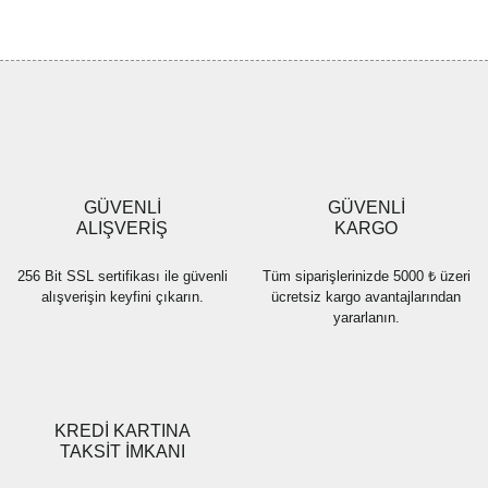
konularda yetersiz gördüğünüz noktaları öneri formunu kullanarak
Bu ürüne ilk yorumu siz yapın!
tarafımıza iletebilirsiniz.
Görüş ve önerileriniz için teşekkür ederiz.
Yorum Yaz
Ürün resmi kalitesiz, bozuk veya görüntülenemiyor.
Ürün açıklamasında eksik bilgiler bulunuyor.
Ürün bilgilerinde hatalar bulunuyor.
Ürün fiyatı diğer sitelerden daha pahalı.
GÜVENLİ
GÜVENLİ
Bu ürüne benzer farklı alternatifler olmalı.
ALIŞVERİŞ
KARGO
256 Bit SSL sertifikası ile güvenli
Tüm siparişlerinizde 5000 ₺ üzeri
alışverişin keyfini çıkarın.
ücretsiz kargo avantajlarından
yararlanın.
Gönder
KREDİ KARTINA
TAKSİT İMKANI