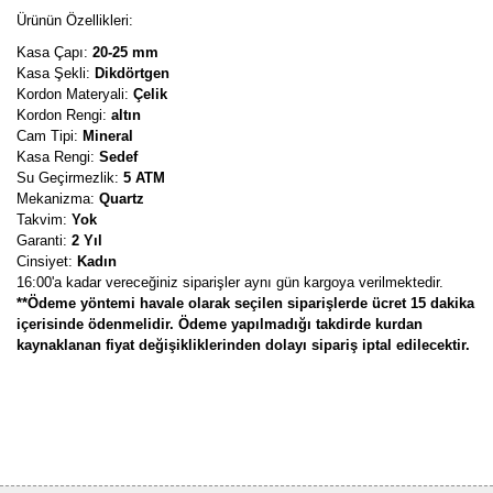
Ürünün Özellikleri:
Kasa Çapı:
20-25 mm
Kasa Şekli:
Dikdörtgen
Kordon Materyali:
Çelik
Kordon Rengi:
altın
Cam Tipi:
Mineral
Kasa Rengi:
Sedef
Su Geçirmezlik:
5 ATM
Mekanizma:
Quartz
Takvim:
Yok
Garanti:
2 Yıl
Cinsiyet:
Kadın
16:00'a kadar vereceğiniz siparişler aynı gün kargoya verilmektedir.
**Ödeme yöntemi havale olarak seçilen siparişlerde ücret 15 dakika
içerisinde ödenmelidir. Ödeme yapılmadığı takdirde kurdan
kaynaklanan fiyat değişikliklerinden dolayı sipariş iptal edilecektir.
Bu ürünün fiyat bilgisi, resim, ürün açıklamalarında ve diğer
konularda yetersiz gördüğünüz noktaları öneri formunu kullanarak
Bu ürüne ilk yorumu siz yapın!
tarafımıza iletebilirsiniz.
Görüş ve önerileriniz için teşekkür ederiz.