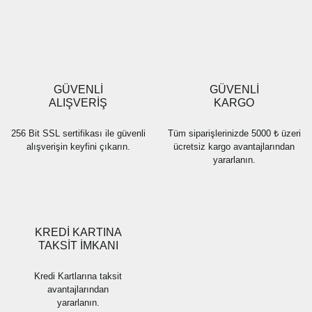
Yorum Yaz
Ürün resmi kalitesiz, bozuk veya görüntülenemiyor.
Ürün açıklamasında eksik bilgiler bulunuyor.
Ürün bilgilerinde hatalar bulunuyor.
Ürün fiyatı diğer sitelerden daha pahalı.
GÜVENLİ
GÜVENLİ
Bu ürüne benzer farklı alternatifler olmalı.
ALIŞVERİŞ
KARGO
256 Bit SSL sertifikası ile güvenli
Tüm siparişlerinizde 5000 ₺ üzeri
alışverişin keyfini çıkarın.
ücretsiz kargo avantajlarından
yararlanın.
Gönder
KREDİ KARTINA
TAKSİT İMKANI
Kredi Kartlarına taksit
avantajlarından
yararlanın.