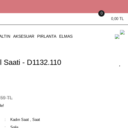
0
0,00 TL
ALTIN
AKSESUAR
PIRLANTA
ELMAS
 Saati - D1132.110
,59 TL
le!
Kadın Saat
,
Saat
Solis