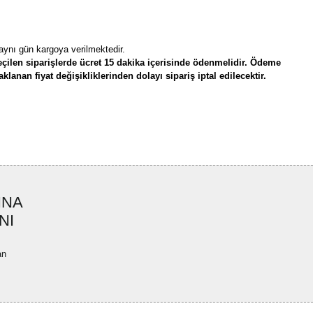
 aynı gün kargoya verilmektedir.
çilen siparişlerde ücret 15 dakika içerisinde ödenmelidir. Ödeme
lanan fiyat değişikliklerinden dolayı sipariş iptal edilecektir.
rün açıklamalarında ve diğer konularda yetersiz gördüğünüz noktaları öneri
bilirsiniz.
Bu ürüne ilk yorumu siz yapın!
r ederiz.
ya görüntülenemiyor.
Yorum Yaz
INA
ler bulunuyor.
NI
uyor.
a pahalı.
an
ler olmalı.