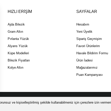
HIZLI ERİŞİM
SAYFALAR
Ajda Bilezik
Hesabım
Gram Altın
Yeni Üyelik
Pırlanta Yüzük
Sipariş Geçmişim
Alyans Yüzük
Favori Ürünlerim
Küpe Modelleri
Havale Bildirim Formu
Bilezik Fiyatları
Ürün İadesi
Kolye Altın
Mağazalarımız
Puan Kampanyası
 SSL sertifikası ile korunmaktadır.
runsuz ve kişiselleştirilmiş şekilde kullanabilmeniz için çerezlere izin vermeni
 ÜZERİ ALIŞVERİŞİNİZDE ÜCRETSİZ LOOMİS Sİ
ile
ideasoft
e-