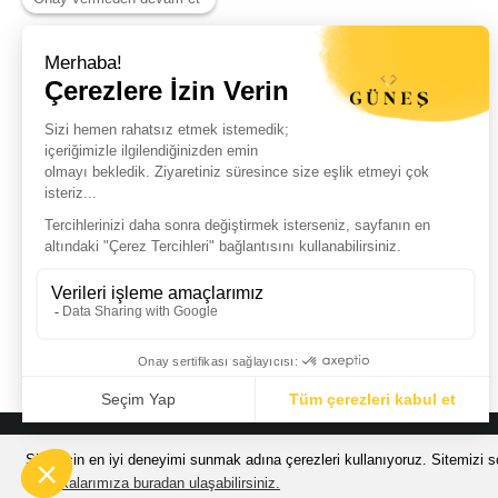
Haber Listemize Ücretsiz Kayıt Olun
+
© Güneş Kuyumculuk Tüm Hakları Saklıdır. Kredi kartı bilgileriniz 256bit
Sizin için en iyi deneyimi sunmak adına çerezleri kullanıyoruz. Sitemizi so
200.000 TL VE
Politikalarımıza buradan ulaşabilirsiniz.