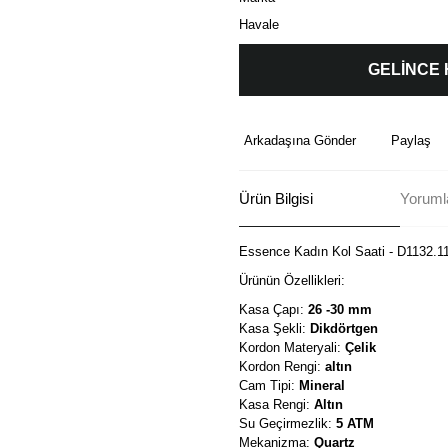
Havale
GELİNCE
Arkadaşına Gönder
Paylaş
Ürün Bilgisi
Yorumla
Essence Kadın Kol Saati - D1132.1
Ürünün Özellikleri:
Kasa Çapı:
26 -30 mm
Kasa Şekli:
Dikdörtgen
Kordon Materyali:
Çelik
Kordon Rengi:
altın
Cam Tipi:
Mineral
Kasa Rengi:
Altın
Su Geçirmezlik:
5 ATM
Mekanizma:
Quartz