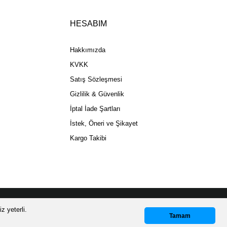
HESABIM
Gönder
Hakkımızda
KVKK
Satış Sözleşmesi
Gizlilik & Güvenlik
İptal İade Şartları
İstek, Öneri ve Şikayet
Kargo Takibi
z yeterli.
Whatsapp Destek
Tamam
GORTALI KARGO!