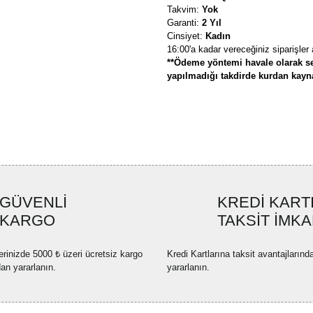
Takvim:
Yok
Garanti:
2 Yıl
Cinsiyet:
Kadın
16:00'a kadar vereceğiniz siparişler
**Ödeme yöntemi havale olarak se
yapılmadığı takdirde kurdan kaynak
Bu ürünün fiyat bilgisi, resim, ü
formunu kullanarak tarafımıza ilete
Görüş ve önerileriniz için teşekkü
Ürün resmi kalitesiz, bozuk ve
GÜVENLİ
KREDİ KART
Ürün açıklamasında eksik bilgi
KARGO
TAKSİT İMKA
Ürün bilgilerinde hatalar bulun
Ürün fiyatı diğer sitelerden dah
erinizde 5000 ₺ üzeri ücretsiz kargo
Kredi Kartlarına taksit avantajlarınd
Bu ürüne benzer farklı alternatif
dan yararlanın.
yararlanın.