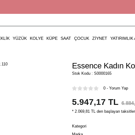
EKLIK
YÜZÜK
KOLYE
KÜPE
SAAT
ÇOCUK
ZIYNET
YATIRIMLIK 
Essence Kadın Kol
Stok Kodu : S0000165
0 - Yorum Yap
5.947,17 TL
6.884
* 2.069,81 TL den başlayan taksitler
Kategori
Marka