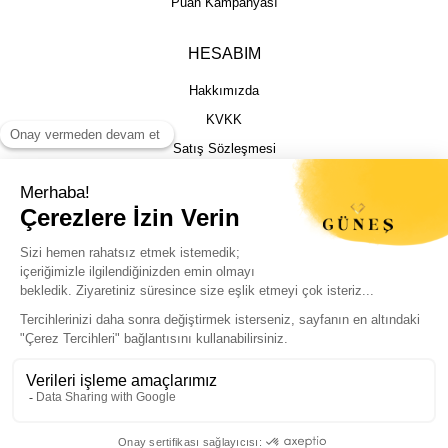
Puan Kampanyası
HESABIM
Hakkımızda
KVKK
Satış Sözleşmesi
Gizlilik & Güvenlik
İptal İade Şartları
İstek, Öneri ve Şikayet
Kargo Takibi
Sizin için en iyi deneyimi sunmak adına
çerezleri kullanıyoruz. Sitemizi sorunsuz ve
kişiselleştirilmiş şekilde kullanabilmeniz için
© Güneş Kuyumculuk Tüm Hakları Saklıdır. Kredi kartı bilgileriniz 256bit SSL
çerezlere izin vermeniz yeterli.
sertifikası ile korunmaktadır.
Politikalarımıza buradan ulaşabilirsiniz.