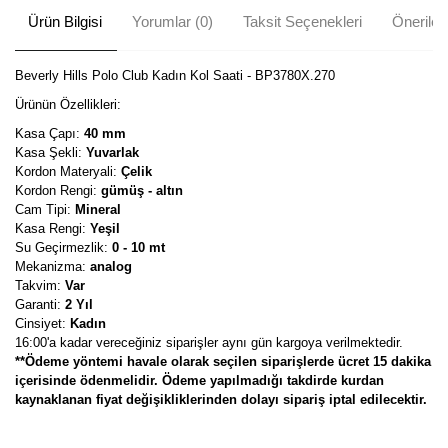
Ürün Bilgisi
Yorumlar (0)
Taksit Seçenekleri
Önerileri
Beverly Hills Polo Club Kadın Kol Saati - BP3780X.270
Ürünün Özellikleri:
Kasa Çapı:
40 mm
Kasa Şekli:
Yuvarlak
Kordon Materyali:
Çelik
Kordon Rengi:
gümüş - altın
Cam Tipi:
Mineral
Kasa Rengi:
Yeşil
Su Geçirmezlik:
0 - 10 mt
Mekanizma:
analog
Takvim:
Var
Garanti:
2 Yıl
Cinsiyet:
Kadın
16:00'a kadar vereceğiniz siparişler aynı gün kargoya verilmektedir.
**Ödeme yöntemi havale olarak seçilen siparişlerde ücret 15 dakika
içerisinde ödenmelidir. Ödeme yapılmadığı takdirde kurdan
kaynaklanan fiyat değişikliklerinden dolayı sipariş iptal edilecektir.