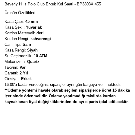
Beverly Hills Polo Club Erkek Kol Saati - BP3803X.455
Ürünün Özellikleri:
Kasa Çapı:
45 mm
Kasa Şekli:
Yuvarlak
Kordon Materyali:
deri
Kordon Rengi:
kahverengi
Cam Tipi:
Safir
Kasa Rengi:
Siyah
Su Geçirmezlik:
10 ATM
Mekanizma:
Quartz
Takvim:
Var
Garanti:
2 Yıl
Cinsiyet:
Erkek
16:00'a kadar vereceğiniz siparişler aynı gün kargoya verilmektedir.
**Ödeme yöntemi havale olarak seçilen siparişlerde ücret 15 dakika
içerisinde ödenmelidir. Ödeme yapılmadığı takdirde kurdan
kaynaklanan fiyat değişikliklerinden dolayı sipariş iptal edilecektir.
Bu ürünün fiyat bilgisi, resim, ürün açıklamalarında ve diğer
konularda yetersiz gördüğünüz noktaları öneri formunu kullanarak
Bu ürüne ilk yorumu siz yapın!
tarafımıza iletebilirsiniz.