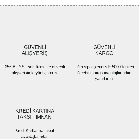
Görüş ve önerileriniz için teşekkür ederiz.
Yorum Yaz
Ürün resmi kalitesiz, bozuk veya görüntülenemiyor.
Ürün açıklamasında eksik bilgiler bulunuyor.
Ürün bilgilerinde hatalar bulunuyor.
Ürün fiyatı diğer sitelerden daha pahalı.
GÜVENLİ
GÜVENLİ
Bu ürüne benzer farklı alternatifler olmalı.
ALIŞVERİŞ
KARGO
256 Bit SSL sertifikası ile güvenli
Tüm siparişlerinizde 5000 ₺ üzeri
alışverişin keyfini çıkarın.
ücretsiz kargo avantajlarından
yararlanın.
Gönder
KREDİ KARTINA
TAKSİT İMKANI
Kredi Kartlarına taksit
avantajlarından