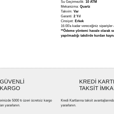
Su Geçirmezlik:
10 ATM
Mekanizma:
Quartz
Takvim:
Var
Garanti:
2 Yıl
Cinsiyet:
Erkek
16:00'a kadar vereceğiniz siparişler
**Ödeme yöntemi havale olarak se
yapılmadığı takdirde kurdan kaynak
Bu ürünün fiyat bilgisi, resim, ü
formunu kullanarak tarafımıza ilete
Görüş ve önerileriniz için teşekkü
Ürün resmi kalitesiz, bozuk ve
GÜVENLİ
KREDİ KART
Ürün açıklamasında eksik bilgi
KARGO
TAKSİT İMKA
Ürün bilgilerinde hatalar bulun
Ürün fiyatı diğer sitelerden dah
erinizde 5000 ₺ üzeri ücretsiz kargo
Kredi Kartlarına taksit avantajlarınd
Bu ürüne benzer farklı alternatif
dan yararlanın.
yararlanın.