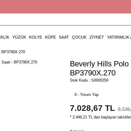
EKLIK
YÜZÜK
KOLYE
KÜPE
SAAT
ÇOCUK
ZIYNET
YATIRIMLIK 
i - BP3790X.270
Beverly Hills Polo
BP3790X.270
Stok Kodu : S0000259
0 - Yorum Yap
7.028,67 TL
8.136
* 2.446,21 TL den başlayan taksitler