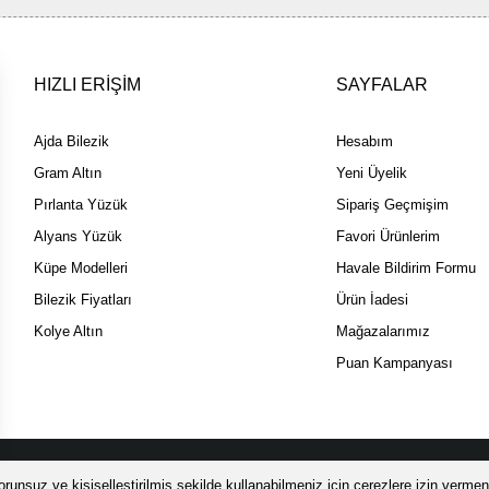
HIZLI ERİŞİM
SAYFALAR
Ajda Bilezik
Hesabım
Gram Altın
Yeni Üyelik
Pırlanta Yüzük
Sipariş Geçmişim
Alyans Yüzük
Favori Ürünlerim
Küpe Modelleri
Havale Bildirim Formu
Bilezik Fiyatları
Ürün İadesi
Kolye Altın
Mağazalarımız
Puan Kampanyası
 SSL sertifikası ile korunmaktadır.
runsuz ve kişiselleştirilmiş şekilde kullanabilmeniz için çerezlere izin vermeni