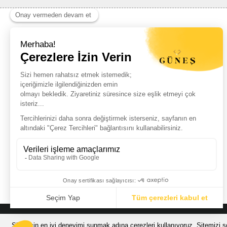
Haber Listemize Ücretsiz Kayıt Olun
+
© Güneş Kuyumculuk Tüm Hakları Saklıdır. Kredi kartı bilgileriniz 256bit
Sizin için en iyi deneyimi sunmak adına çerezleri kullanıyoruz. Sitemizi so