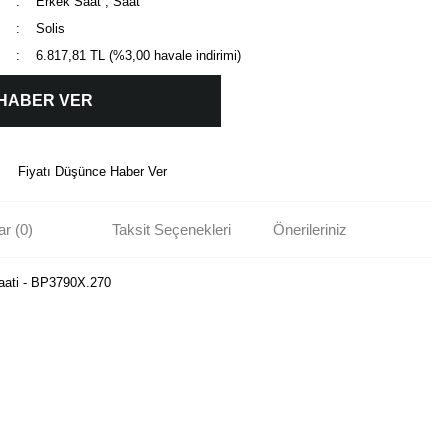
Erkek Saat
,
Saat
Solis
6.817,81 TL (%3,00 havale indirimi)
 HABER VER
Fiyatı Düşünce Haber Ver
r (0)
Taksit Seçenekleri
Önerileriniz
Saati - BP3790X.270