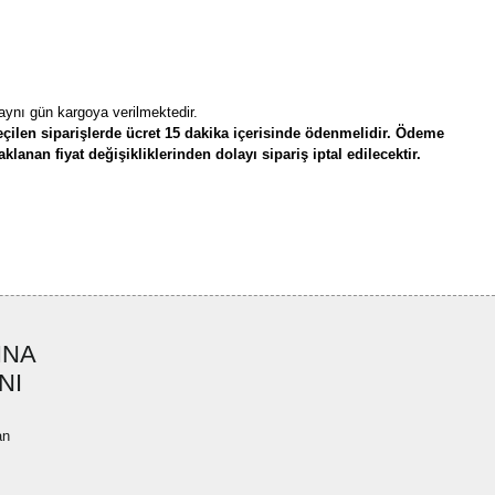
 aynı gün kargoya verilmektedir.
çilen siparişlerde ücret 15 dakika içerisinde ödenmelidir. Ödeme
lanan fiyat değişikliklerinden dolayı sipariş iptal edilecektir.
rün açıklamalarında ve diğer konularda yetersiz gördüğünüz noktaları öneri
bilirsiniz.
Bu ürüne ilk yorumu siz yapın!
r ederiz.
ya görüntülenemiyor.
Yorum Yaz
INA
ler bulunuyor.
NI
uyor.
a pahalı.
an
ler olmalı.