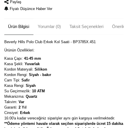
Paylaş
Fiyatı Düşünce Haber Ver
Ürün Bilgisi
Yorumlar (0)
Taksit Seçenekleri
Önerileri
Beverly Hills Polo Club Erkek Kol Saati - BP3785X.451
Ürünün Özellikleri:
Kasa Çapı:
41-45 mm
Kasa Şekli:
Yuvarlak
Kordon Materyali:
Silikon
Kordon Rengi:
Siyah - bakır
Cam Tipi:
Safir
Kasa Rengi:
Siyah
Su Geçirmezlik:
10 ATM
Mekanizma:
Quartz
Takvim:
Var
Garanti:
2 Yıl
Cinsiyet:
Erkek
16:00'a kadar vereceğiniz siparişler aynı gün kargoya verilmektedir.
**Ödeme yöntemi havale olarak seçilen siparişlerde ücret 15 dakika