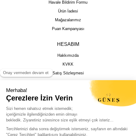
Havale Bildirim Formu
Ürün İadesi
Mağazalarımız
Puan Kampanyası
HESABIM
Hakkımızda
KVKK
Satış Sözleşmesi
Gizlilik & Güvenlik
İptal İade Şartları
İstek, Öneri ve Şikayet
Kargo Takibi
Sizin için en iyi deneyimi sunmak adına