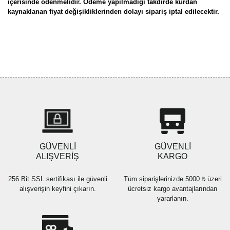
içerisinde ödenmelidir. Ödeme yapılmadığı takdirde kurdan
kaynaklanan fiyat değişikliklerinden dolayı sipariş iptal edilecektir.
Bu ürünün fiyat bilgisi, resim, ürün açıklamalarında ve diğer
konularda yetersiz gördüğünüz noktaları öneri formunu kullanarak
Bu ürüne ilk yorumu siz yapın!
tarafımıza iletebilirsiniz.
Görüş ve önerileriniz için teşekkür ederiz.
Yorum Yaz
Ürün resmi kalitesiz, bozuk veya görüntülenemiyor.
Ürün açıklamasında eksik bilgiler bulunuyor.
Ürün bilgilerinde hatalar bulunuyor.
Ürün fiyatı diğer sitelerden daha pahalı.
GÜVENLİ
GÜVENLİ
Bu ürüne benzer farklı alternatifler olmalı.
ALIŞVERİŞ
KARGO
256 Bit SSL sertifikası ile güvenli
Tüm siparişlerinizde 5000 ₺ üzeri
alışverişin keyfini çıkarın.
ücretsiz kargo avantajlarından
yararlanın.
Gönder