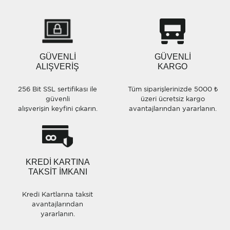
Çok tereddüt ettim.Fakat çok hızlı elime ulaştı çok
Ürün resmi kalitesiz, bozuk veya görüntülenemiyor.
teşekkürler güneş kuyumculuk
Ürün açıklamasında eksik bilgiler bulunuyor.
Emel Durmaz | 19/08/2025
Ürün bilgilerinde hatalar bulunuyor.
Ürün fiyatı diğer sitelerden daha pahalı.
GÜVENLİ
GÜVENLİ
Bu ürüne benzer farklı alternatifler olmalı.
ALIŞVERİŞ
KARGO
Yorum Yaz
256 Bit SSL sertifikası ile
Tüm siparişlerinizde 5000 ₺
güvenli
üzeri ücretsiz kargo
alışverişin keyfini çıkarın.
avantajlarından yararlanın.
Gönder
KREDİ KARTINA
TAKSİT İMKANI
Kredi Kartlarına taksit
avantajlarından
yararlanın.