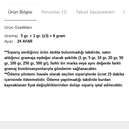
Ürün Bilgisi
Yorumlar (1)
Taksit Seçenekleri
Ön
Ürün Özellikleri
Gramaj :
5 gr. + 1 gr. (x3) = 8 gram
Ayar :
24 AYAR
**Sipariş verdiğiniz ürün stokta bulunmadığı takdirde, satın
aldığınız gramaja eşdeğer olacak şekilde (1 gr, 5 gr, 10 gr, 20 gr, 50
gr, 100 gr, 250 gr, 500 gr), farklı bir marka veya aynı değerde farklı
gramaj kombinasyonlarıyla gönderim sağlanacaktır.
**Ödeme yöntemi havale olarak seçilen siparişlerde ücret 15 dakika
içerisinde ödenmelidir. Ödeme yapılmadığı takdirde kurdan
kaynaklanan fiyat değişikliklerinden dolayı sipariş iptal edilecektir.
Bu ürünün fiyat bilgisi, resim, ürün açıklamalarında ve diğer
konularda yetersiz gördüğünüz noktaları öneri formunu
kullanarak tarafımıza iletebilirsiniz.
Görüş ve önerileriniz için teşekkür ederiz.
kalite