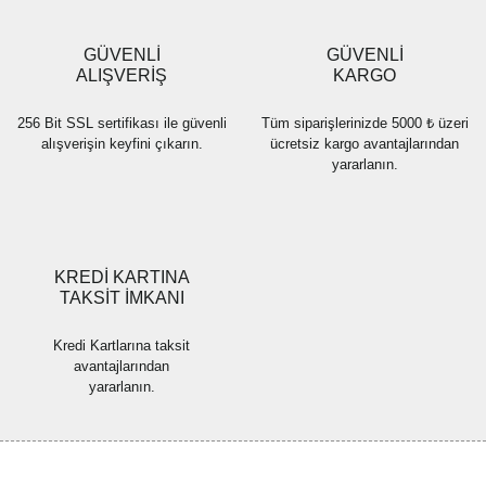
Ürün bilgilerinde hatalar bulunuyor.
Ürün fiyatı diğer sitelerden daha pahalı.
GÜVENLİ
GÜVENLİ
Bu ürüne benzer farklı alternatifler olmalı.
ALIŞVERİŞ
KARGO
256 Bit SSL sertifikası ile güvenli
Tüm siparişlerinizde 5000 ₺ üzeri
alışverişin keyfini çıkarın.
ücretsiz kargo avantajlarından
yararlanın.
Gönder
KREDİ KARTINA
TAKSİT İMKANI
Kredi Kartlarına taksit
avantajlarından
yararlanın.