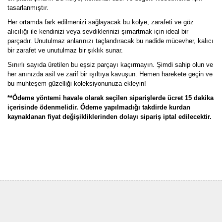
tasarlanmıştır.
Her ortamda fark edilmenizi sağlayacak bu kolye, zarafeti ve göz
alıcılığı ile kendinizi veya sevdiklerinizi şımartmak için ideal bir
parçadır. Unutulmaz anlarınızı taçlandıracak bu nadide mücevher, kalıcı
bir zarafet ve unutulmaz bir şıklık sunar.
Sınırlı sayıda üretilen bu eşsiz parçayı kaçırmayın. Şimdi sahip olun ve
her anınızda asil ve zarif bir ışıltıya kavuşun. Hemen harekete geçin ve
bu muhteşem güzelliği koleksiyonunuza ekleyin!
**Ödeme yöntemi havale olarak seçilen siparişlerde ücret 15 dakika
içerisinde ödenmelidir. Ödeme yapılmadığı takdirde kurdan
kaynaklanan fiyat değişikliklerinden dolayı sipariş iptal edilecektir.
Bu ürünün fiyat bilgisi, resim, ürün açıklamalarında ve diğer
konularda yetersiz gördüğünüz noktaları öneri formunu kullanarak
Bu ürüne ilk yorumu siz yapın!
tarafımıza iletebilirsiniz.
Görüş ve önerileriniz için teşekkür ederiz.
Yorum Yaz
Ürün resmi kalitesiz, bozuk veya görüntülenemiyor.
Ürün açıklamasında eksik bilgiler bulunuyor.