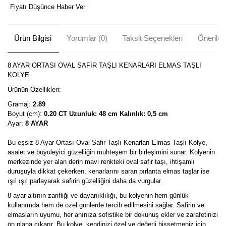
Fiyatı Düşünce Haber Ver
Ürün Bilgisi
Yorumlar (0)
Taksit Seçenekleri
Önerileri
8 AYAR ORTASI OVAL SAFİR TAŞLI KENARLARI ELMAS TAŞLI
KOLYE
Ürünün Özellikleri:
Gramaj:
2.89
Boyut (cm):
0.20 CT Uzunluk: 48 cm Kalınlık: 0,5 cm
Ayar:
8 AYAR
Bu eşsiz 8 Ayar Ortası Oval Safir Taşlı Kenarları Elmas Taşlı Kolye,
asalet ve büyüleyici güzelliğin muhteşem bir birleşimini sunar. Kolyenin
merkezinde yer alan derin mavi renkteki oval safir taşı, ihtişamlı
duruşuyla dikkat çekerken, kenarlarını saran pırlanta elmas taşlar ise
ışıl ışıl parlayarak safirin güzelliğini daha da vurgular.
8 ayar altının zarifliği ve dayanıklılığı, bu kolyenin hem günlük
kullanımda hem de özel günlerde tercih edilmesini sağlar. Safirin ve
elmasların uyumu, her anınıza sofistike bir dokunuş ekler ve zarafetinizi
ön plana çıkarır. Bu kolye, kendinizi özel ve değerli hissetmeniz için