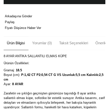
Arkadaşına Gönder
Paylaş
Fiyatı Düşünce Haber Ver
Ürün Bilgisi
Yorumlar (0)
Taksit Seçenekleri
Önerileri
8 AYAR ANTİKA SALLANTILI ELMAS KÜPE
Ürünün Özellikleri:
Gramaj:
18.5
Boyut (cm):
P:1,42 CT P2:0,54 CT G VS Uzunluk:5,5 cm Kalınlık:2,5
cm
Ayar:
8 AYAR
Zarafetin ve şıklığın geçmişten günümüze taşındığı 8 ayar antika
sallantılı elmas küpe, sofistike bir estetik sunuyor. Antika tasarımı, zarif
detayları ve elmasların ışıltısıyla birleşerek, her bakışta hayranlık
uyandırıyor. Sallantılı formu, hareketli bir hava katarken, küpelerin