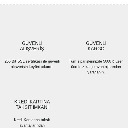
Görüş ve önerileriniz için teşekkür ederiz.
Yorum Yaz
Ürün resmi kalitesiz, bozuk veya görüntülenemiyor.
Ürün açıklamasında eksik bilgiler bulunuyor.
Ürün bilgilerinde hatalar bulunuyor.
Ürün fiyatı diğer sitelerden daha pahalı.
GÜVENLİ
GÜVENLİ
Bu ürüne benzer farklı alternatifler olmalı.
ALIŞVERİŞ
KARGO
256 Bit SSL sertifikası ile güvenli
Tüm siparişlerinizde 5000 ₺ üzeri
alışverişin keyfini çıkarın.
ücretsiz kargo avantajlarından
yararlanın.
Gönder
KREDİ KARTINA
TAKSİT İMKANI
Kredi Kartlarına taksit
avantajlarından