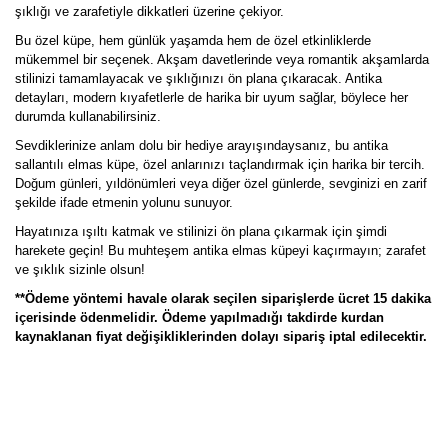
şıklığı ve zarafetiyle dikkatleri üzerine çekiyor.
Bu özel küpe, hem günlük yaşamda hem de özel etkinliklerde
mükemmel bir seçenek. Akşam davetlerinde veya romantik akşamlarda
stilinizi tamamlayacak ve şıklığınızı ön plana çıkaracak. Antika
detayları, modern kıyafetlerle de harika bir uyum sağlar, böylece her
durumda kullanabilirsiniz.
Sevdiklerinize anlam dolu bir hediye arayışındaysanız, bu antika
sallantılı elmas küpe, özel anlarınızı taçlandırmak için harika bir tercih.
Doğum günleri, yıldönümleri veya diğer özel günlerde, sevginizi en zarif
şekilde ifade etmenin yolunu sunuyor.
Hayatınıza ışıltı katmak ve stilinizi ön plana çıkarmak için şimdi
harekete geçin! Bu muhteşem antika elmas küpeyi kaçırmayın; zarafet
ve şıklık sizinle olsun!
**Ödeme yöntemi havale olarak seçilen siparişlerde ücret 15 dakika
içerisinde ödenmelidir. Ödeme yapılmadığı takdirde kurdan
kaynaklanan fiyat değişikliklerinden dolayı sipariş iptal edilecektir.
Bu ürünün fiyat bilgisi, resim, ürün açıklamalarında ve diğer
konularda yetersiz gördüğünüz noktaları öneri formunu kullanarak
Bu ürüne ilk yorumu siz yapın!
tarafımıza iletebilirsiniz.