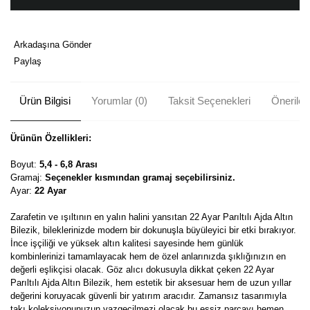
Arkadaşına Gönder
Paylaş
Ürün Bilgisi
Yorumlar (0)
Taksit Seçenekleri
Önerileri
Ürünün Özellikleri:
Boyut:
5,4 - 6,8 Arası
Gramaj:
Seçenekler kısmından gramaj seçebilirsiniz.
Ayar:
22 Ayar
Zarafetin ve ışıltının en yalın halini yansıtan 22 Ayar Parıltılı Ajda Altın
Bilezik, bileklerinizde modern bir dokunuşla büyüleyici bir etki bırakıyor.
İnce işçiliği ve yüksek altın kalitesi sayesinde hem günlük
kombinlerinizi tamamlayacak hem de özel anlarınızda şıklığınızın en
değerli eşlikçisi olacak. Göz alıcı dokusuyla dikkat çeken 22 Ayar
Parıltılı Ajda Altın Bilezik, hem estetik bir aksesuar hem de uzun yıllar
değerini koruyacak güvenli bir yatırım aracıdır. Zamansız tasarımıyla
takı koleksiyonunuzun vazgeçilmezi olacak bu eşsiz parçayı hemen