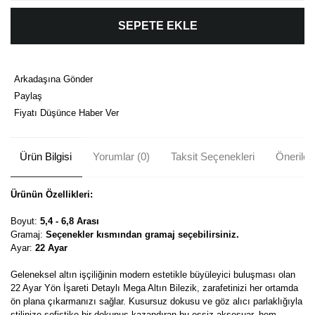
SEPETE EKLE
Arkadaşına Gönder
Paylaş
Fiyatı Düşünce Haber Ver
Ürün Bilgisi
Yorumlar (0)
Taksit Seçenekleri
Önerileri
Ürünün Özellikleri:
Boyut:
5,4 - 6,8 Arası
Gramaj:
Seçenekler kısmından gramaj seçebilirsiniz.
Ayar:
22 Ayar
Geleneksel altın işçiliğinin modern estetikle büyüleyici buluşması olan
22 Ayar Yön İşareti Detaylı Mega Altın Bilezik, zarafetinizi her ortamda
ön plana çıkarmanızı sağlar. Kusursuz dokusu ve göz alıcı parlaklığıyla
stilinize sofistike bir dokunuş kazandıran bu eşsiz aksesuar, hem