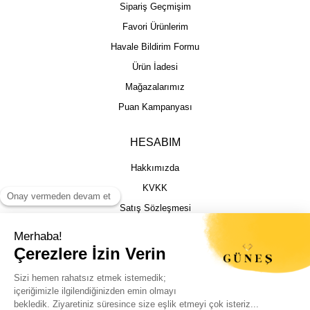
Sipariş Geçmişim
Favori Ürünlerim
Havale Bildirim Formu
Ürün İadesi
Mağazalarımız
Puan Kampanyası
HESABIM
Hakkımızda
KVKK
Satış Sözleşmesi
Gizlilik & Güvenlik
İptal İade Şartları
İstek, Öneri ve Şikayet
Kargo Takibi