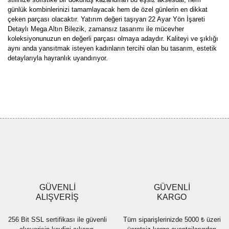
günlük kombinlerinizi tamamlayacak hem de özel günlerin en dikkat
çeken parçası olacaktır. Yatırım değeri taşıyan 22 Ayar Yön İşareti
Detaylı Mega Altın Bilezik, zamansız tasarımı ile mücevher
koleksiyonunuzun en değerli parçası olmaya adaydır. Kaliteyi ve şıklığı
aynı anda yansıtmak isteyen kadınların tercihi olan bu tasarım, estetik
detaylarıyla hayranlık uyandırıyor.
Bu ürünün fiyat bilgisi, resim, ürün açıklamalarında ve diğer
konularda yetersiz gördüğünüz noktaları öneri formunu kullanarak
Bu ürüne ilk yorumu siz yapın!
tarafımıza iletebilirsiniz.
Görüş ve önerileriniz için teşekkür ederiz.
Yorum Yaz
Ürün resmi kalitesiz, bozuk veya görüntülenemiyor.
Ürün açıklamasında eksik bilgiler bulunuyor.
Ürün bilgilerinde hatalar bulunuyor.
Ürün fiyatı diğer sitelerden daha pahalı.
GÜVENLİ
GÜVENLİ
Bu ürüne benzer farklı alternatifler olmalı.
ALIŞVERİŞ
KARGO
256 Bit SSL sertifikası ile güvenli
Tüm siparişlerinizde 5000 ₺ üzeri