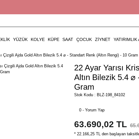
EKLIK
YÜZÜK
KOLYE
KÜPE
SAAT
ÇOCUK
ZIYNET
YATIRIMLIK 
ı Çizgili Ajda Gold Altın Bilezik 5.4 ⌀ - Standart Renk (Altın Rengi) - 10 Gram
22 Ayar Yarısı Kri
Altın Bilezik 5.4 ⌀
Gram
Stok Kodu : BLZ-198_84102
0 - Yorum Yap
63.690,02 TL
65.
* 22.166,25 TL den başlayan taksitle