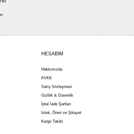
NI
a pahalı.
an
ler olmalı.
HESABIM
Gönder
Hakkımızda
KVKK
Satış Sözleşmesi
Gizlilik & Güvenlik
İptal İade Şartları
İstek, Öneri ve Şikayet
Kargo Takibi