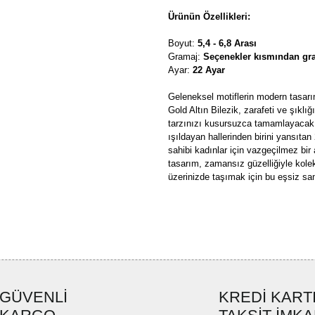
Ürünün Özellikleri:
Boyut:
5,4 - 6,8 Arası
Gramaj:
Seçenekler kısmından gra
Ayar:
22 Ayar
Geleneksel motiflerin modern tasarım
Gold Altın Bilezik, zarafeti ve şıkl
tarzınızı kusursuzca tamamlayacak b
ışıldayan hallerinden birini yansıtan 
sahibi kadınlar için vazgeçilmez bir
tasarım, zamansız güzelliğiyle kole
üzerinizde taşımak için bu eşsiz sa
Bu ürünün fiyat bilgisi, resim, ü
formunu kullanarak tarafımıza ilete
Görüş ve önerileriniz için teşekkü
Ürün resmi kalitesiz, bozuk ve
GÜVENLİ
KREDİ KART
Ürün açıklamasında eksik bilgi
Ürün bilgilerinde hatalar bulun