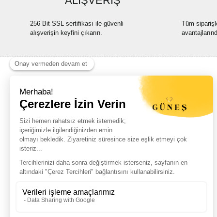
ALIŞVERİŞ
256 Bit SSL sertifikası ile güvenli
Tüm siparişl
alışverişin keyfini çıkarın.
avantajların
Haber Listemize Ücretsiz Kayıt Olun
+