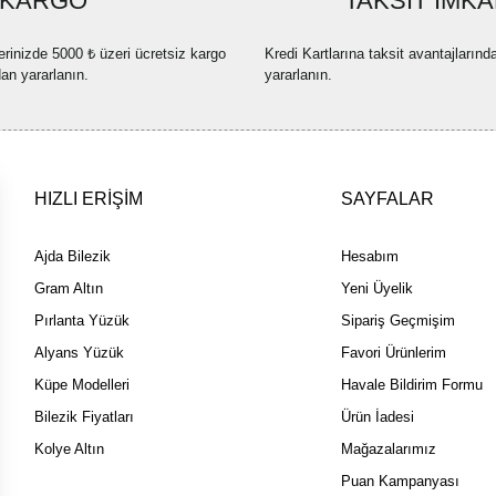
KARGO
TAKSİT İMKA
Ürün fiyatı diğer sitelerden dah
erinizde 5000 ₺ üzeri ücretsiz kargo
Kredi Kartlarına taksit avantajlarınd
Bu ürüne benzer farklı alternatif
dan yararlanın.
yararlanın.
HIZLI ERİŞİM
SAYFALAR
Ajda Bilezik
Hesabım
Gram Altın
Yeni Üyelik
Pırlanta Yüzük
Sipariş Geçmişim
Alyans Yüzük
Favori Ürünlerim
Küpe Modelleri
Havale Bildirim Formu
Bilezik Fiyatları
Ürün İadesi
Kolye Altın
Mağazalarımız
Puan Kampanyası