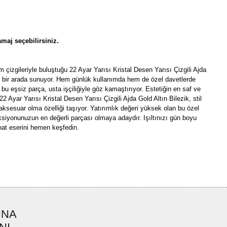
maj seçebilirsiniz.
 çizgileriyle buluştuğu 22 Ayar Yarısı Kristal Desen Yarısı Çizgili Ajda
ığı bir arada sunuyor. Hem günlük kullanımda hem de özel davetlerde
u eşsiz parça, usta işçiliğiyle göz kamaştırıyor. Estetiğin en saf ve
22 Ayar Yarısı Kristal Desen Yarısı Çizgili Ajda Gold Altın Bilezik, stil
 aksesuar olma özelliği taşıyor. Yatırımlık değeri yüksek olan bu özel
ksiyonunuzun en değerli parçası olmaya adaydır. Işıltınızı gün boyu
nat eserini hemen keşfedin.
rün açıklamalarında ve diğer konularda yetersiz gördüğünüz noktaları öneri
bilirsiniz.
Bu ürüne ilk yorumu siz yapın!
r ederiz.
ya görüntülenemiyor.
Yorum Yaz
INA
ler bulunuyor.
uyor.