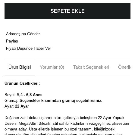
SEPETE EKLE
Arkadaşına Gönder
Paylaş
Fiyatı Düşünce Haber Ver
Ürün Bilgisi
Yorumlar (0)
Taksit Seçenekleri
Önerileri
Ürünün Özellikleri:
Boyut:
5,4 - 6,8 Arası
Gramaj:
Seçenekler kısmından gramaj seçebilirsiniz.
Ayar:
22 Ayar
Doğanın zarif dokunuşlarını altın ışıltısıyla birleştiren 22 Ayar Yaprak
Desenli Mega Altın Bilezik, stil sahibi kadınların vazgeçilmez aksesuarı
olmaya aday. Usta ellerde işlenen bu özel tasarım, bileğinizdeki
duruşuyla tüm dikkatleri üzerine çekerken, kalitesiyle de uzun yıllar