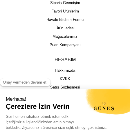
Sipariş Geçmişim
Favori Ürünlerim
Havale Bildirim Formu
Ürün İadesi
Mağazalarımız
Puan Kampanyası
HESABIM
Hakkımızda
KVKK
Satış Sözleşmesi
Gizlilik & Güvenlik
İptal İade Şartları
İstek, Öneri ve Şikayet
Kargo Takibi