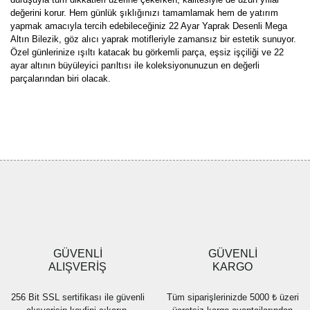
değerini korur. Hem günlük şıklığınızı tamamlamak hem de yatırım
yapmak amacıyla tercih edebileceğiniz 22 Ayar Yaprak Desenli Mega
Altın Bilezik, göz alıcı yaprak motifleriyle zamansız bir estetik sunuyor.
Özel günlerinize ışıltı katacak bu görkemli parça, eşsiz işçiliği ve 22
ayar altının büyüleyici parıltısı ile koleksiyonunuzun en değerli
parçalarından biri olacak.
Bu ürünün fiyat bilgisi, resim, ürün açıklamalarında ve diğer
konularda yetersiz gördüğünüz noktaları öneri formunu kullanarak
Bu ürüne ilk yorumu siz yapın!
tarafımıza iletebilirsiniz.
Görüş ve önerileriniz için teşekkür ederiz.
Yorum Yaz
Ürün resmi kalitesiz, bozuk veya görüntülenemiyor.
Ürün açıklamasında eksik bilgiler bulunuyor.
Ürün bilgilerinde hatalar bulunuyor.
Ürün fiyatı diğer sitelerden daha pahalı.
GÜVENLİ
GÜVENLİ
Bu ürüne benzer farklı alternatifler olmalı.
ALIŞVERİŞ
KARGO
256 Bit SSL sertifikası ile güvenli
Tüm siparişlerinizde 5000 ₺ üzeri