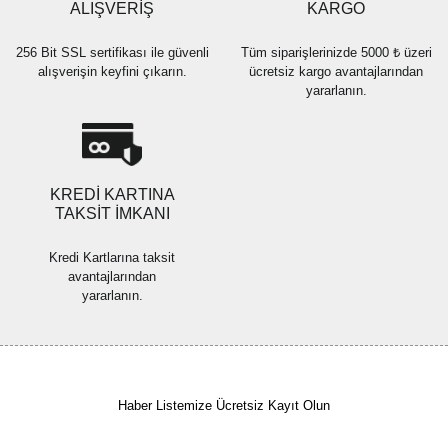
Bu ürüne benzer farklı alternatifler olmalı.
ALIŞVERİŞ
KARGO
256 Bit SSL sertifikası ile güvenli
Tüm siparişlerinizde 5000 ₺ üzeri
alışverişin keyfini çıkarın.
ücretsiz kargo avantajlarından
yararlanın.
Gönder
KREDİ KARTINA
TAKSİT İMKANI
Kredi Kartlarına taksit
avantajlarından
yararlanın.
Haber Listemize Ücretsiz Kayıt Olun