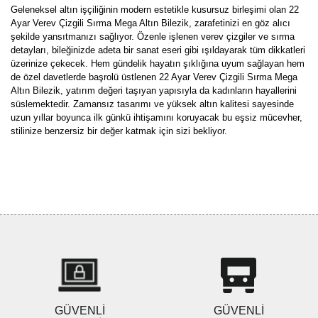
Geleneksel altın işçiliğinin modern estetikle kusursuz birleşimi olan 22
Ayar Verev Çizgili Sırma Mega Altın Bilezik, zarafetinizi en göz alıcı
şekilde yansıtmanızı sağlıyor. Özenle işlenen verev çizgiler ve sırma
detayları, bileğinizde adeta bir sanat eseri gibi ışıldayarak tüm dikkatleri
üzerinize çekecek. Hem gündelik hayatın şıklığına uyum sağlayan hem
de özel davetlerde başrolü üstlenen 22 Ayar Verev Çizgili Sırma Mega
Altın Bilezik, yatırım değeri taşıyan yapısıyla da kadınların hayallerini
süslemektedir. Zamansız tasarımı ve yüksek altın kalitesi sayesinde
uzun yıllar boyunca ilk günkü ihtişamını koruyacak bu eşsiz mücevher,
stilinize benzersiz bir değer katmak için sizi bekliyor.
Bu ürünün fiyat bilgisi, resim, ürün açıklamalarında ve diğer
konularda yetersiz gördüğünüz noktaları öneri formunu kullanarak
Bu ürüne ilk yorumu siz yapın!
tarafımıza iletebilirsiniz.
Görüş ve önerileriniz için teşekkür ederiz.
Yorum Yaz
Ürün resmi kalitesiz, bozuk veya görüntülenemiyor.
Ürün açıklamasında eksik bilgiler bulunuyor.
Ürün bilgilerinde hatalar bulunuyor.
Ürün fiyatı diğer sitelerden daha pahalı.
GÜVENLİ
GÜVENLİ