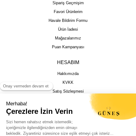
Sipariş Geçmişim
Favori Ürünlerim
Havale Bildirim Formu
Ürün İadesi
Mağazalarımız
Puan Kampanyası
HESABIM
Hakkımızda
KVKK
Satış Sözleşmesi
Gizlilik & Güvenlik
İptal İade Şartları
İstek, Öneri ve Şikayet
Kargo Takibi