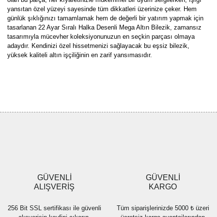
yansıtan özel yüzeyi sayesinde tüm dikkatleri üzerinize çeker. Hem
günlük şıklığınızı tamamlamak hem de değerli bir yatırım yapmak için
tasarlanan 22 Ayar Sıralı Halka Desenli Mega Altın Bilezik, zamansız
tasarımıyla mücevher koleksiyonunuzun en seçkin parçası olmaya
adaydır. Kendinizi özel hissetmenizi sağlayacak bu eşsiz bilezik,
yüksek kaliteli altın işçiliğinin en zarif yansımasıdır.
Bu ürünün fiyat bilgisi, resim, ürün açıklamalarında ve diğer
konularda yetersiz gördüğünüz noktaları öneri formunu kullanarak
Bu ürüne ilk yorumu siz yapın!
tarafımıza iletebilirsiniz.
Görüş ve önerileriniz için teşekkür ederiz.
Yorum Yaz
Ürün resmi kalitesiz, bozuk veya görüntülenemiyor.
Ürün açıklamasında eksik bilgiler bulunuyor.
Ürün bilgilerinde hatalar bulunuyor.
Ürün fiyatı diğer sitelerden daha pahalı.
GÜVENLİ
GÜVENLİ
Bu ürüne benzer farklı alternatifler olmalı.
ALIŞVERİŞ
KARGO
256 Bit SSL sertifikası ile güvenli
Tüm siparişlerinizde 5000 ₺ üzeri