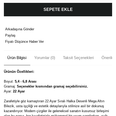
SEPETE EKLE
Arkadaşına Gönder
Paylaş
Fiyatı Düşünce Haber Ver
Ürün Bilgisi
Yorumlar (0)
Taksit Seçenekleri
Önerileri
Ürünün Özellikleri:
Boyut:
5,4 - 6,8 Arası
Gramaj:
Seçenekler kısmından gramaj seçebilirsiniz.
Ayar:
22 Ayar
Zarafetiyle göz kamaştıran 22 Ayar Sıralı Halka Desenli Mega Altın
Bilezik, usta işçiliği ve estetik detaylarıyla stilinize asil bir dokunuş
kazandırıyor. Modern çizgiler ile geleneksel sanatın kusursuz birleşimi
olan bu parça, her kıyafetinizle mükemmel bir uyum sergilerken, ışığı