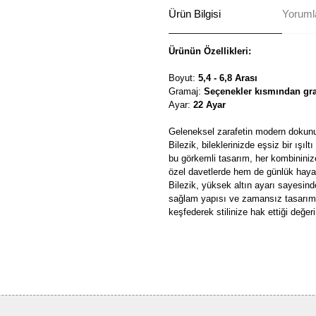
Ürün Bilgisi
Yorumla
Ürünün Özellikleri:
Boyut:
5,4 - 6,8 Arası
Gramaj:
Seçenekler kısmından gra
Ayar:
22 Ayar
Geleneksel zarafetin modern dokunu
Bilezik, bileklerinizde eşsiz bir ışıl
bu görkemli tasarım, her kombininize
özel davetlerde hem de günlük hayat
Bilezik, yüksek altın ayarı sayesind
sağlam yapısı ve zamansız tasarım
keşfederek stilinize hak ettiği değeri
Bu ürünün fiyat bilgisi, resim, ü
formunu kullanarak tarafımıza ilete
Görüş ve önerileriniz için teşekkü
Ürün resmi kalitesiz, bozuk ve