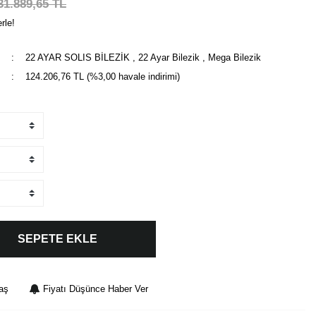
31.889,65 TL
rle!
22 AYAR SOLIS BİLEZİK
,
22 Ayar Bilezik
,
Mega Bilezik
124.206,76 TL (%3,00 havale indirimi)
SEPETE EKLE
aş
Fiyatı Düşünce Haber Ver