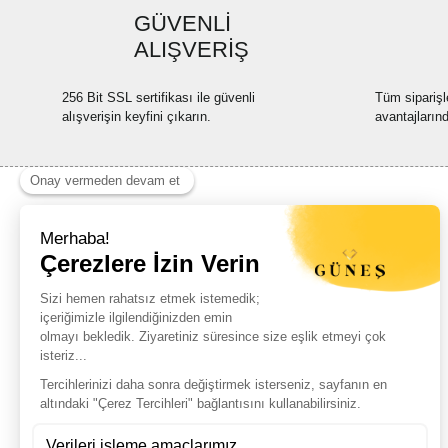
GÜVENLİ
ALIŞVERİŞ
256 Bit SSL sertifikası ile güvenli
Tüm siparişl
alışverişin keyfini çıkarın.
avantajların
Haber Listemize Ücretsiz Kayıt Olun
+