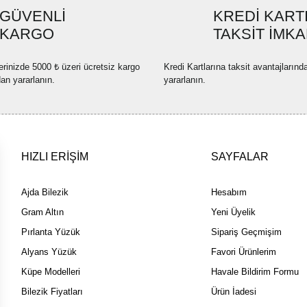
GÜVENLİ
KREDİ KART
Ürün açıklamasında eksik bilgi
KARGO
TAKSİT İMKA
Ürün bilgilerinde hatalar bulun
Ürün fiyatı diğer sitelerden dah
erinizde 5000 ₺ üzeri ücretsiz kargo
Kredi Kartlarına taksit avantajlarınd
Bu ürüne benzer farklı alternatif
dan yararlanın.
yararlanın.
HIZLI ERİŞİM
SAYFALAR
Ajda Bilezik
Hesabım
Gram Altın
Yeni Üyelik
Pırlanta Yüzük
Sipariş Geçmişim
Alyans Yüzük
Favori Ürünlerim
Küpe Modelleri
Havale Bildirim Formu
Bilezik Fiyatları
Ürün İadesi