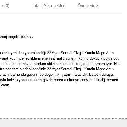
r (0)
Taksit Seçenekleri
Önerileriniz
maj seçebilirsiniz.
şlarla yeniden yorumlandığı 22 Ayar Sarmal Çizgili Kumlu Mega Altın
tı yaratıyor. İnce işçilikle işlenen sarmal çizgilerin kumlu dokuyla buluştuğu
 sofistike bir hava katarken stilinizi kusursuz bir şekilde tamamlıyor. Hem
ınızda tercih edebileceğiniz 22 Ayar Sarmal Çizgili Kumlu Mega Altın
e aynı zamanda güvenli ve değerli bir yatırım aracıdır. Estetik duruşu,
ıyla koleksiyonunuzun en gözde parçası olmaya aday bu bileziği hemen
 katın.
rün açıklamalarında ve diğer konularda yetersiz gördüğünüz noktaları öneri
bilirsiniz.
Bu ürüne ilk yorumu siz yapın!
r ederiz.
ya görüntülenemiyor.
Yorum Yaz