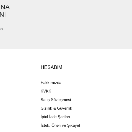
INA
ler bulunuyor.
NI
uyor.
a pahalı.
an
ler olmalı.
HESABIM
Gönder
Hakkımızda
KVKK
Satış Sözleşmesi
Gizlilik & Güvenlik
İptal İade Şartları
İstek, Öneri ve Şikayet