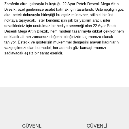
Zarafetin altın ışıltısıyla buluştuğu 22 Ayar Petek Desenli Mega Altın
Bilezik, özel günlerinize asalet katmak için tasarlandı. Usta işçiliğin göz
alıcı petek dokusuyla birleştiği bu eşsiz mücevher, stilinizi bir üst
noktaya taşıyacak. İster kendiniz için şık bir yatırım aracı, ister
sevdikleriniz için unutulmaz bir hediye seçeneği olan 22 Ayar Petek
Desenli Mega Altın Bilezik, hem modern tasarımıyla dikkat çekiyor hem
de klasik altının zamansız değerini bileğinizde taşımanıza olanak
tanıyor. Estetik ve gösterişin mükemmel dengesini arayan kadınların
vazgeçilmezi olan bu model, her adımda göz kamaştırmanızı
sağlayacak eşsiz bir sanat eseridir.
Bu ürünün fiyat bilgisi, resim, ürün açıklamalarında ve diğer
konularda yetersiz gördüğünüz noktaları öneri formunu kullanarak
Bu ürüne ilk yorumu siz yapın!
tarafımıza iletebilirsiniz.
Görüş ve önerileriniz için teşekkür ederiz.
Yorum Yaz
Ürün resmi kalitesiz, bozuk veya görüntülenemiyor.
Ürün açıklamasında eksik bilgiler bulunuyor.
Ürün bilgilerinde hatalar bulunuyor.
Ürün fiyatı diğer sitelerden daha pahalı.
GÜVENLİ
GÜVENLİ