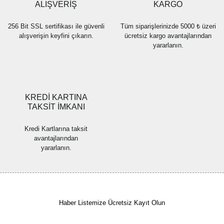
Bu ürüne benzer farklı alternatifler olmalı.
ALIŞVERİŞ
KARGO
256 Bit SSL sertifikası ile güvenli
Tüm siparişlerinizde 5000 ₺ üzeri
alışverişin keyfini çıkarın.
ücretsiz kargo avantajlarından
yararlanın.
Gönder
KREDİ KARTINA
TAKSİT İMKANI
Kredi Kartlarına taksit
avantajlarından
yararlanın.
Haber Listemize Ücretsiz Kayıt Olun